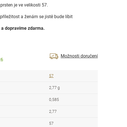
prsten je ve velikosti 57.
říležitost a ženám se jistě bude líbit
 a dopravíme zdarma.
Možnosti doručení
26
57
2,77 g
0,585
2,77
57