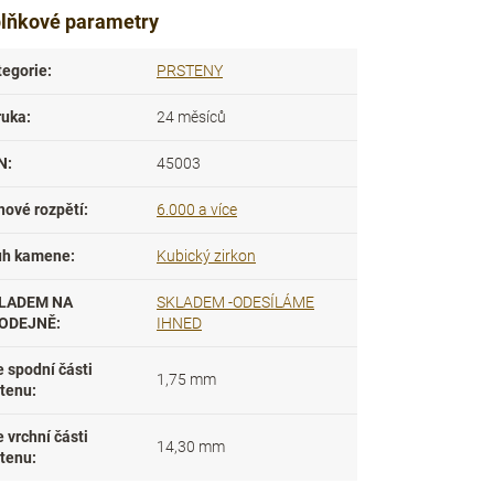
lňkové parametry
tegorie
:
PRSTENY
ruka
:
24 měsíců
N
:
45003
nové rozpětí
:
6.000 a více
uh kamene
:
Kubický zirkon
LADEM NA
SKLADEM -ODESÍLÁME
ODEJNĚ
:
IHNED
e spodní části
1,75 mm
stenu
:
e vrchní části
14,30 mm
stenu
: