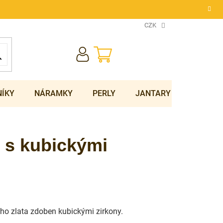
CZK
NÁKUPNÍ
KOŠÍK
NÍKY
NÁRAMKY
PERLY
JANTARY
SOUPRA
n s kubickými
ho zlata zdoben kubickými zirkony.