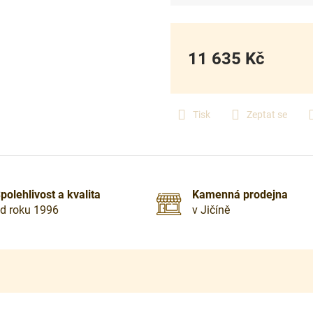
11 635 Kč
Měrná
cena:
Tisk
Zeptat se
polehlivost a kvalita
Kamenná prodejna
d roku 1996
v Jičíně