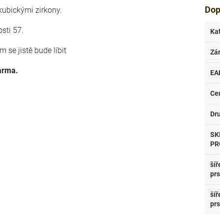
Dop
kubickými zirkony.
osti 57.
Ka
 se jistě bude líbit
Zá
darma.
EA
Ce
Dr
SK
PR
šíř
pr
šíř
pr