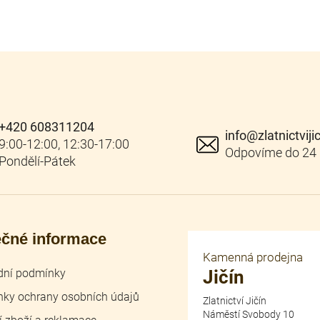
+420 608311204
info
@
zlatnictviji
ečné informace
Kamenná prodejna
ní podmínky
Jičín
ky ochrany osobních údajů
Zlatnictví Jičín
Náměstí Svobody 10