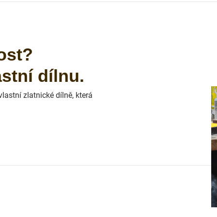
ost?
tní dílnu.
astní zlatnické dílně, která