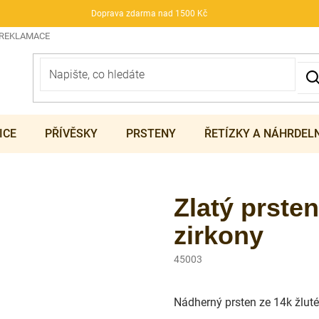
Doprava zdarma nad 1500 Kč
 REKLAMACE
ICE
PŘÍVĚSKY
PRSTENY
ŘETÍZKY A NÁHRDEL
Zlatý prste
zirkony
45003
Nádherný prsten ze 14k žluté