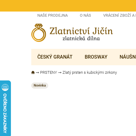
Přejít
na
obsah
NAŠE PRODEJNA
O NÁS
VRÁCENÍ ZBOŽÍ A
ČESKÝ GRANÁT
BROSWAY
NÁUŠN
PRSTENY
Zlatý prsten s kubickými zirkony
Novinka