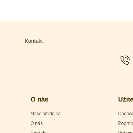
Z
á
p
Kontakt
a
t
í
O nás
Užit
Naše prodejna
Obchod
O nás
Podmín