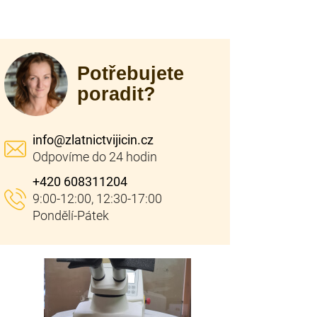
Potřebujete
poradit?
info
@
zlatnictvijicin.cz
+420 608311204