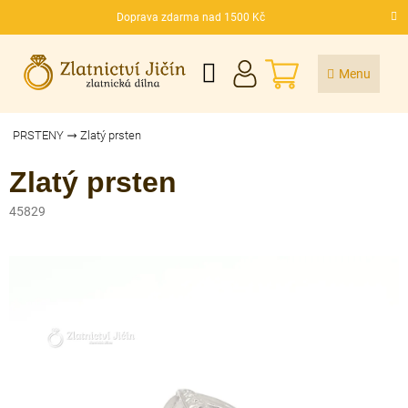
Přejít
Doprava zdarma nad 1500 Kč
na
CZK
obsah
NÁKUPNÍ
KOŠÍK
PRSTENY
Zlatý prsten
Zlatý prsten
45829