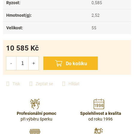
Ryzost
:
0,585
Hmotnost(g)
:
2,52
Velikost
:
55
10 585 Kč
Měrná
cena:
Tisk
Zeptat se
Hlídat
Profesionální pomoc
Spolehlivost a kvalita
při výběru šperku
od roku 1996