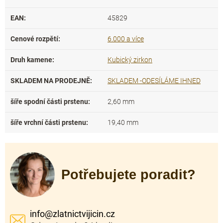
EAN
:
45829
Cenové rozpětí
:
6.000 a více
Druh kamene
:
Kubický zirkon
SKLADEM NA PRODEJNĚ
:
SKLADEM -ODESÍLÁME IHNED
šíře spodní části prstenu
:
2,60 mm
šíře vrchní části prstenu
:
19,40 mm
Potřebujete poradit?
info
@
zlatnictvijicin.cz