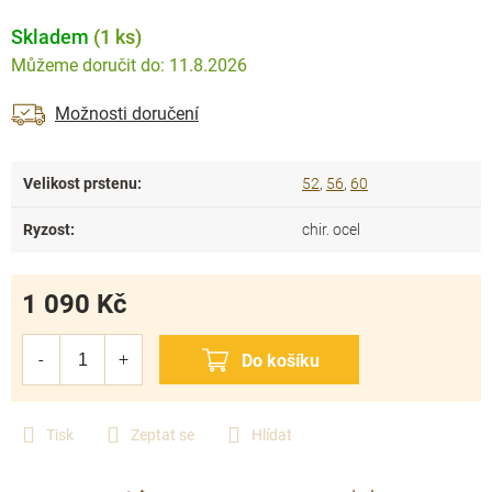
Skladem
(1 ks)
11.8.2026
Možnosti doručení
Velikost prstenu
:
52
,
56
,
60
Ryzost
:
chir. ocel
1 090 Kč
Měrná
cena:
Tisk
Zeptat se
Hlídat