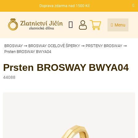
Přejít
Doprava zdarma nad 1500 Kč
na
CZK
obsah
NÁKUPNÍ
KOŠÍK
BROSWAY
BROSWAY OCELOVÉ ŠPERKY
PRSTENY BROSWAY
Prsten BROSWAY BWYA04
Prsten BROSWAY BWYA04
44088