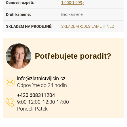
Cenové rozpětí
:
1.000-1.999,-
Druh kamene
:
Bez kamene
SKLADEM NA PRODEJNĚ
:
SKLADEM -ODESÍLÁME IHNED
Potřebujete poradit?
info
@
zlatnictvijicin.cz
+420 608311204