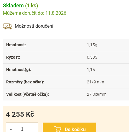
Skladem
(1 ks)
11.8.2026
Možnosti doručení
Hmotnost
:
1,15g
Ryzost
:
0,585
Hmotnost(g)
:
1,15
Rozměry (bez očka)
:
21x9 mm
Velikost (včetně očka)
:
27,3x9mm
4 255 Kč
Měrná
cena: