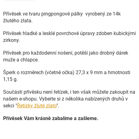
Přívěsek ve tvaru pingpongové pálky vyrobený ze 14k
žlutého zlata.
Přívěsek hladké a lesklé povrchové úpravy zdoben kubickými
zirkony.
Přívěsek pro každodenní nošení, potěší jako drobný dárek
muže a chlapce.
Šperk o rozměrech (včetně očka) 27,3 x 9 mm a hmotnosti
1,15 g.
Součástí přívěsku není řetízek, i ten však můžete zakoupit na
našem e-shopu. Vyberte si z několika nabízených druhů v
sekci "
Řetízky žluté zlato
".
Přívěsek Vám krásně zabalíme a zašleme.