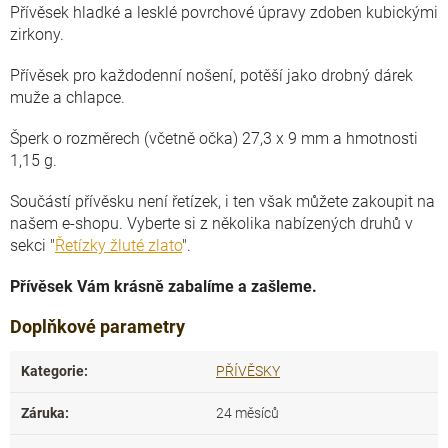
Přívěsek hladké a lesklé povrchové úpravy zdoben kubickými
zirkony.
Přívěsek pro každodenní nošení, potěší jako drobný dárek
muže a chlapce.
Šperk o rozměrech (včetně očka) 27,3 x 9 mm a hmotnosti
1,15 g.
Součástí přívěsku není řetízek, i ten však můžete zakoupit na
našem e-shopu. Vyberte si z několika nabízených druhů v
sekci "
Řetízky žluté zlato
".
Přívěsek Vám krásně zabalíme a zašleme.
Doplňkové parametry
Kategorie
:
PŘÍVĚSKY
Záruka
:
24 měsíců