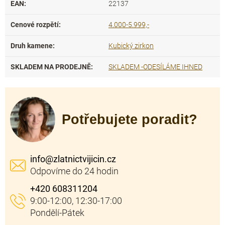
EAN
:
22137
Cenové rozpětí
:
4.000-5.999,-
Druh kamene
:
Kubický zirkon
SKLADEM NA PRODEJNĚ
:
SKLADEM -ODESÍLÁME IHNED
Potřebujete poradit?
info
@
zlatnictvijicin.cz
+420 608311204