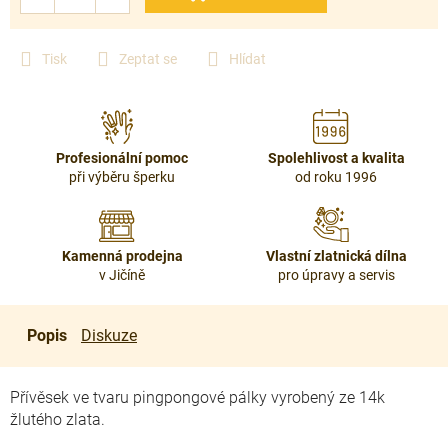
Tisk
Zeptat se
Hlídat
Profesionální pomoc
Spolehlivost a kvalita
při výběru šperku
od roku 1996
Kamenná prodejna
Vlastní zlatnická dílna
v Jičíně
pro úpravy a servis
Popis
Diskuze
Přívěsek ve tvaru pingpongové pálky vyrobený ze 14k
žlutého zlata.