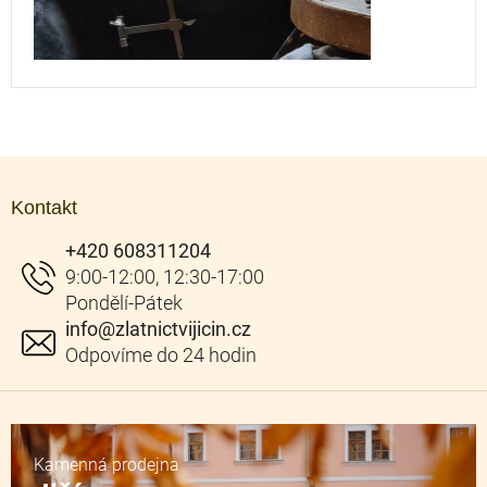
Z
á
Kontakt
p
a
+420 608311204
t
í
info
@
zlatnictvijicin.cz
Kamenná prodejna