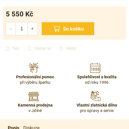
5 550 Kč
Měrná
cena:
Tisk
Zeptat se
Hlídat
Profesionální pomoc
Spolehlivost a kvalita
při výběru šperku
od roku 1996
Kamenná prodejna
Vlastní zlatnická dílna
v Jičíně
pro úpravy a servis
Popis
Diskuze