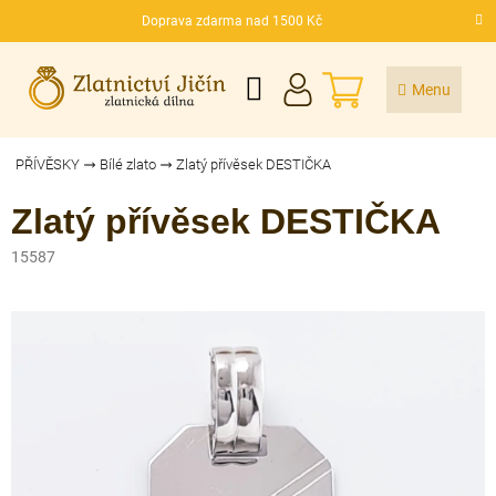
Přejít
Doprava zdarma nad 1500 Kč
na
CZK
obsah
NÁKUPNÍ
KOŠÍK
PŘÍVĚSKY
Bílé zlato
Zlatý přívěsek DESTIČKA
Zlatý přívěsek DESTIČKA
15587