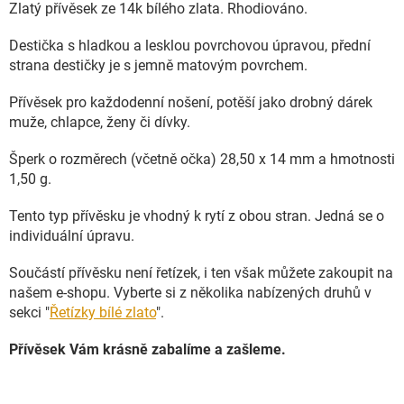
Zlatý přívěsek ze 14k bílého zlata. Rhodiováno.
Destička s hladkou a lesklou povrchovou úpravou, přední
strana destičky je s jemně matovým povrchem.
Přívěsek pro každodenní nošení, potěší jako drobný dárek
muže, chlapce, ženy či dívky.
Šperk o rozměrech (včetně očka) 28,50 x 14 mm a hmotnosti
1,50 g.
Tento typ přívěsku je vhodný k rytí z obou stran. Jedná se o
individuální úpravu.
Součástí přívěsku není řetízek, i ten však můžete zakoupit na
našem e-shopu. Vyberte si z několika nabízených druhů v
sekci "
Řetízky bílé zlato
".
Přívěsek Vám krásně zabalíme a zašleme.