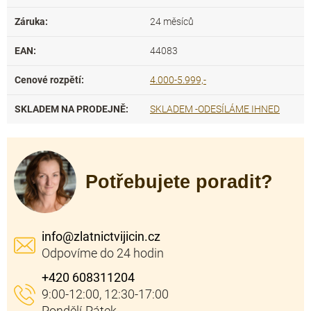
Záruka
:
24 měsíců
EAN
:
44083
Cenové rozpětí
:
4.000-5.999,-
SKLADEM NA PRODEJNĚ
:
SKLADEM -ODESÍLÁME IHNED
Potřebujete poradit?
info
@
zlatnictvijicin.cz
+420 608311204