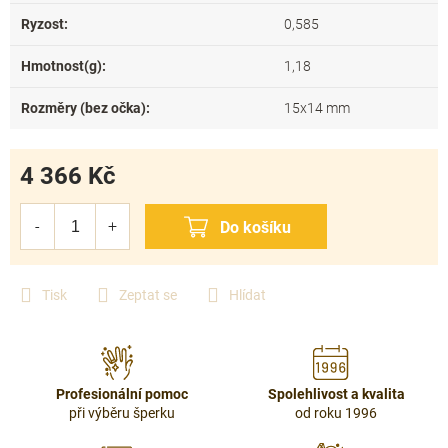
Ryzost
:
0,585
Hmotnost(g)
:
1,18
Rozměry (bez očka)
:
15x14 mm
4 366 Kč
Měrná
cena:
Tisk
Zeptat se
Hlídat
Profesionální pomoc
Spolehlivost a kvalita
při výběru šperku
od roku 1996