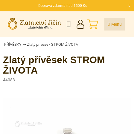
Přejít
Doprava zdarma nad 1500 Kč
na
CZK
obsah
NÁKUPNÍ
KOŠÍK
PŘÍVĚSKY
Zlatý přívěsek STROM ŽIVOTA
Zlatý přívěsek STROM
ŽIVOTA
44083