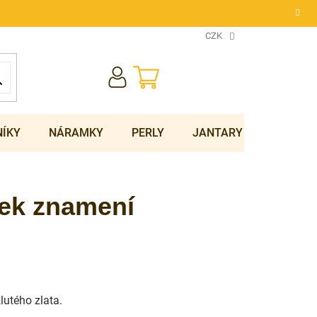
CZK
NÁKUPNÍ
KOŠÍK
NÍKY
NÁRAMKY
PERLY
JANTARY
SOUPRA
sek znamení
žlutého zlata.