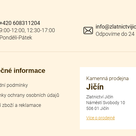
+420 608311204
info
@
zlatnictviji
ečné informace
Kamenná prodejna
ní podmínky
Jičín
ky ochrany osobních údajů
Zlatnictví Jičín
Náměstí Svobody 10
í zboží a reklamace
506 01 Jičín
Více o prodejně