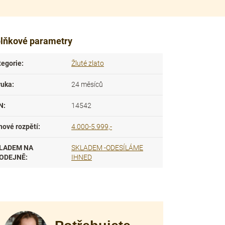
lňkové parametry
tegorie
:
Žluté zlato
ruka
:
24 měsíců
N
:
14542
nové rozpětí
:
4.000-5.999,-
LADEM NA
SKLADEM -ODESÍLÁME
ODEJNĚ
:
IHNED