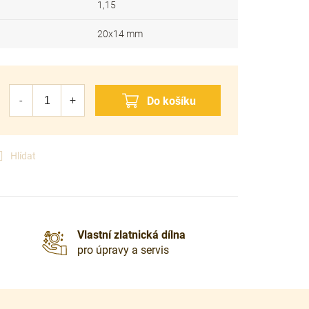
1,15
20x14 mm
Hlídat
Vlastní zlatnická dílna
pro úpravy a servis