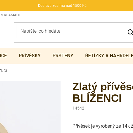
Doprava zdarma nad 1500 Kč
 REKLAMACE
ICE
PŘÍVĚSKY
PRSTENY
ŘETÍZKY A NÁHRDEL
ENCI
Zlatý přívě
BLÍŽENCI
14542
Přívěsek je vyrobený ze 14k 