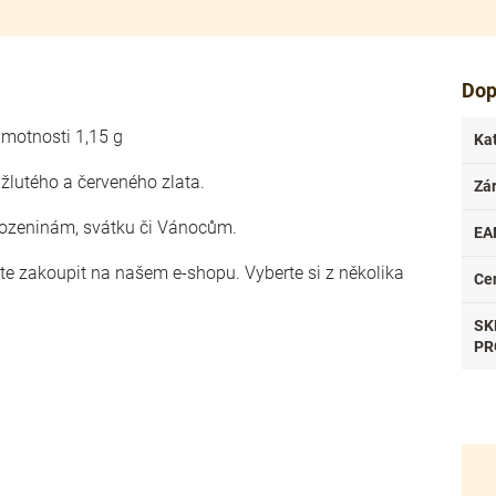
Dop
hmotnosti 1,15 g
Ka
žlutého a červeného zlata.
Zá
rozeninám, svátku či Vánocům.
EA
ete zakoupit na našem e-shopu. Vyberte si z několika
Ce
SK
PR