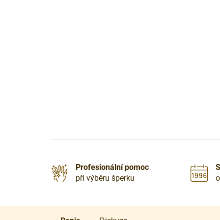
Profesionální pomoc
S
při výběru šperku
o