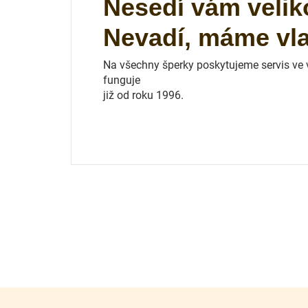
Nesedí vám velik
Nevadí, máme vlas
Na všechny šperky poskytujeme servis ve vl
funguje
již od roku 1996.
Z