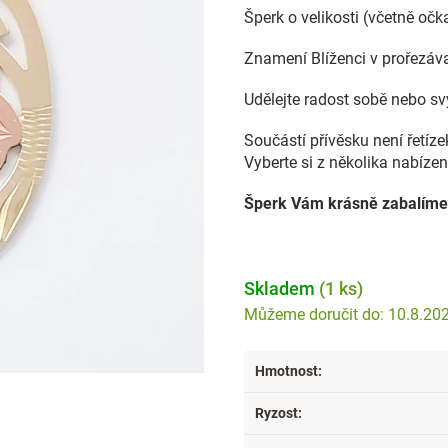
Šperk o velikosti (včetně oč
Znamení Blíženci v prořezáva
Udělejte radost sobě nebo s
Součástí přívěsku není řetíz
Vyberte si z několika nabíze
Šperk Vám krásně zabalíme
Skladem
(1 ks)
10.8.20
Hmotnost
:
Ryzost
: