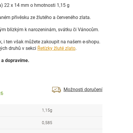
ka) 22 x 14 mm o hmotnosti 1,15 g
ném přívěsku ze žlutého a červeného zlata.
vým blízkým k narozeninám, svátku či Vánocům.
ek, i ten však můžete zakoupit na našem e-shopu.
ných druhů v sekci
Řetízky žluté zlato
.
 a dopravíme.
Možnosti doručení
26
1,15g
0,585