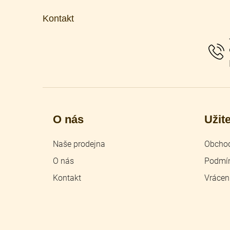
á
p
Kontakt
a
t
í
O nás
Užit
Naše prodejna
Obchod
O nás
Podmín
Kontakt
Vrácen