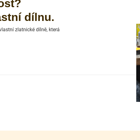
ost?
tní dílnu.
astní zlatnické dílně, která