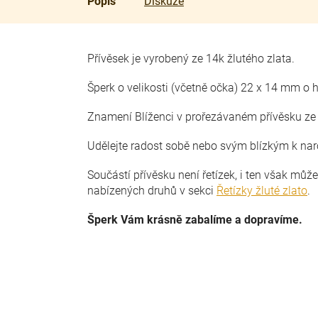
Popis
Diskuze
Přívěsek je vyrobený ze 14k žlutého zlata.
Šperk o velikosti (včetně očka) 22 x 14 mm o 
Znamení Blíženci v prořezávaném přívěsku ze 
Udělejte radost sobě nebo svým blízkým k na
Součástí přívěsku není řetízek, i ten však můž
nabízených druhů v sekci
Řetízky žluté zlato
.
Šperk Vám krásně zabalíme a dopravíme.