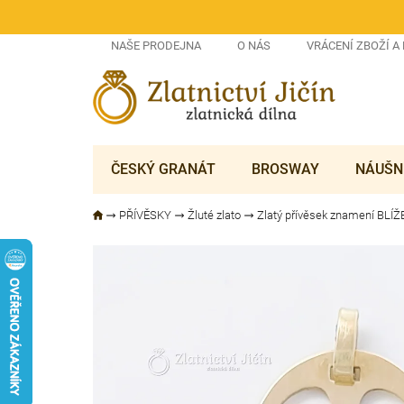
Přejít
na
obsah
NAŠE PRODEJNA
O NÁS
VRÁCENÍ ZBOŽÍ A
ČESKÝ GRANÁT
BROSWAY
NÁUŠN
PŘÍVĚSKY
Žluté zlato
Zlatý přívěsek znamení BLÍŽ