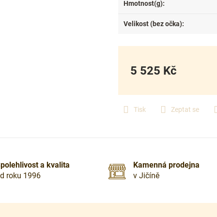
Hmotnost(g)
:
Velikost (bez očka)
:
5 525 Kč
Měrná
cena:
Tisk
Zeptat se
polehlivost a kvalita
Kamenná prodejna
d roku 1996
v Jičíně