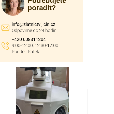
Potřebujete
poradit?
info
@
zlatnictvijicin.cz
+420 608311204