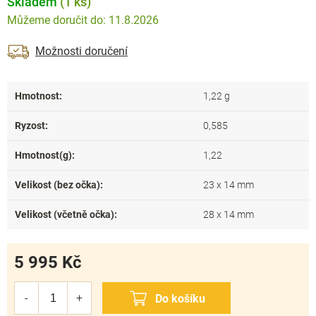
Skladem
(1 ks)
11.8.2026
Možnosti doručení
Hmotnost
:
1,22 g
Ryzost
:
0,585
Hmotnost(g)
:
1,22
Velikost (bez očka)
:
23 x 14 mm
Velikost (včetně očka)
:
28 x 14 mm
5 995 Kč
Měrná
cena: