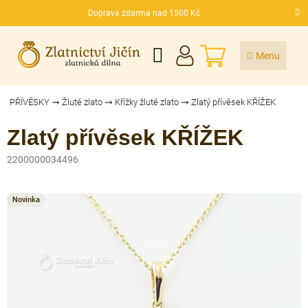
Přejít
Doprava zdarma nad 1500 Kč
na
CZK
obsah
NÁKUPNÍ
KOŠÍK
PŘÍVĚSKY
Žluté zlato
Křížky žluté zlato
Zlatý přívěsek KŘÍŽEK
Zlatý přívěsek KŘÍŽEK
2200000034496
Novinka