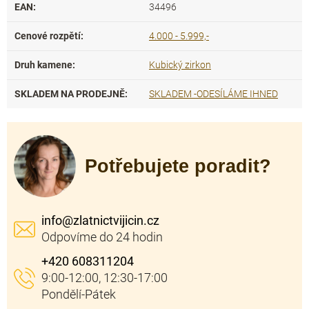
EAN
:
34496
Cenové rozpětí
:
4.000 - 5.999,-
Druh kamene
:
Kubický zirkon
SKLADEM NA PRODEJNĚ
:
SKLADEM -ODESÍLÁME IHNED
Potřebujete poradit?
info
@
zlatnictvijicin.cz
+420 608311204