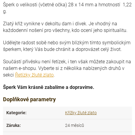
Šperk o velikosti (včetně očka) 28 x 14 mm a hmotností 1,22
g.
Zlatý kříž vynikne v dekoltu dam i dívek. Je vhodný na
každodenní nošení pro všechny, kdo ocení jeho spiritualitu.
Udělejte radost sobě nebo svým blízkým tímto symbolickým
šperkem, který Vás bude chránit a doprovázet celý život.
Součástí přívěsku není řetízek, i ten však můžete zakoupit na
našem e-shopu. Vyberte si z několika nabízených druhů v
sekci
Řetízky žluté zlato
.
Šperk Vám krásně zabalíme a dopravíme.
Doplňkové parametry
Kategorie
:
Křížky žluté zlato
Záruka
:
24 měsíců