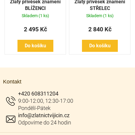
Zlatý přívěsek znamení
Zlatý přívěsek znamení
BLÍŽENCI
STŘELEC
Skladem
(1 ks)
Skladem
(1 ks)
2 495 Kč
2 840 Kč
Do košíku
Do košíku
Z
á
Kontakt
p
a
+420 608311204
t
í
info
@
zlatnictvijicin.cz