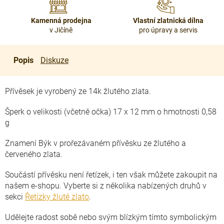
Kamenná prodejna
Vlastní zlatnická dílna
v Jičíně
pro úpravy a servis
Popis
Diskuze
Přívěsek je vyrobený ze 14k žlutého zlata.
Šperk o velikosti (včetně očka) 17 x 12 mm o hmotnosti 0,58
g
Znamení Býk v prořezávaném přívěsku ze žlutého a
červeného zlata.
Součástí přívěsku není řetízek, i ten však můžete zakoupit na
našem e-shopu. Vyberte si z několika nabízených druhů v
sekci
Řetízky žluté zlato
.
Udělejte radost sobě nebo svým blízkým tímto symbolickým