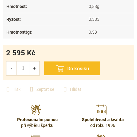
Hmotnost
:
0,58g
Ryzost
:
0,585
Hmotnost(g)
:
0,58
2 595 Kč
Měrná
cena:
Tisk
Zeptat se
Hlídat
Profesionální pomoc
Spolehlivost a kvalita
při výběru šperku
od roku 1996