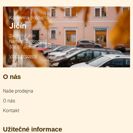
Kamenná prodejna
Jičín
Zlatnictví Jičín
Náměstí Svobody 10
506 01 Jičín
Více o prodejně
O nás
Naše prodejna
O nás
Kontakt
Užitečné informace