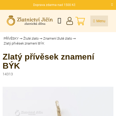
Přejít
Doprava zdarma nad 1500 Kč
na
CZK
obsah
NÁKUPNÍ
KOŠÍK
PŘÍVĚSKY
Žluté zlato
Znamení žluté zlato
Zlatý přívěsek znamení BÝK
Zlatý přívěsek znamení
BÝK
14313