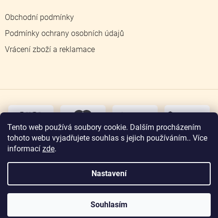
Obchodní podmínky
Podmínky ochrany osobních údajů
Vrácení zboží a reklamace
dobírka
převodem
Tento web používá soubory cookie. Dalším procházením
tohoto webu vyjadřujete souhlas s jejich používáním.. Více
osobní
odběr
informací
zde
.
Nastavení
Copyright 2026
Zlatnictví Jičín
. Všechna práva
vyhrazena.
Souhlasím
Vytvořil Shoptet