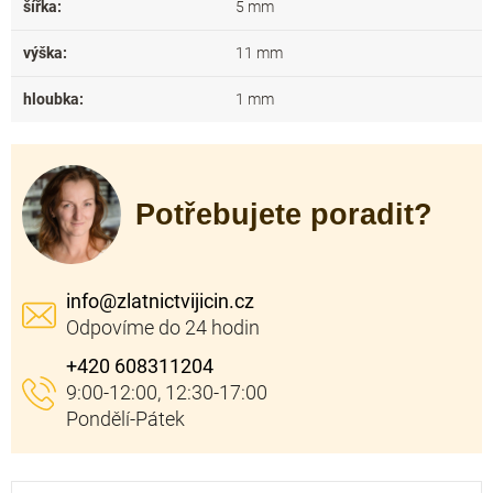
šířka
:
5 mm
výška
:
11 mm
hloubka
:
1 mm
Potřebujete poradit?
info
@
zlatnictvijicin.cz
+420 608311204