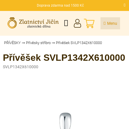
Přejít
Doprava zdarma nad 1500 Kč
na
CZK
obsah
NÁKUPNÍ
KOŠÍK
PŘÍVĚSKY
Přívěsky stříbro
Přívěšek SVLP1342X610000
Přívěšek SVLP1342X610000
SVLP1342X610000