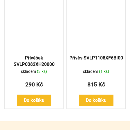
Přívěšek
Přívěs SVLP1108XF6BI00
SVLP0382XH20000
skladem
(3 ks)
skladem
(1 ks)
290 Kč
815 Kč
Do košíku
Do košíku
Z