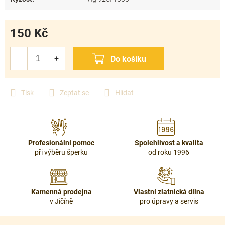
150 Kč
Měrná
cena:
Tisk
Zeptat se
Hlídat
Profesionální pomoc
Spolehlivost a kvalita
při výběru šperku
od roku 1996
Kamenná prodejna
Vlastní zlatnická dílna
v Jičíně
pro úpravy a servis