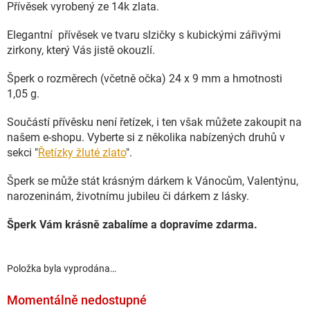
Přívěsek vyrobený ze 14k zlata.
Elegantní přívěsek ve tvaru slzičky s kubickými zářivými
zirkony, který Vás jistě okouzlí.
Šperk o rozměrech (včetně očka) 24 x 9 mm a hmotnosti
1,05 g.
Součástí přívěsku není řetízek, i ten však můžete zakoupit na
našem e-shopu. Vyberte si z několika nabízených druhů v
sekci "
Řetízky žluté zlato
".
Šperk se může stát krásným dárkem k Vánocům, Valentýnu,
narozeninám, životnímu jubileu či dárkem z lásky.
Šperk Vám krásně zabalíme a dopravíme zdarma.
Položka byla vyprodána…
Momentálně nedostupné