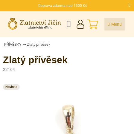
Přejít
Doprava zdarma nad 1500 Kč
na
CZK
obsah
NÁKUPNÍ
KOŠÍK
PŘÍVĚSKY
Zlatý přívěsek
Zlatý přívěsek
22164
Novinka