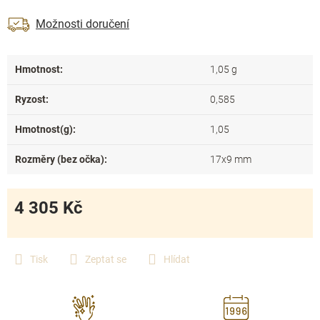
Možnosti doručení
Hmotnost
:
1,05 g
Ryzost
:
0,585
Hmotnost(g)
:
1,05
Rozměry (bez očka)
:
17x9 mm
4 305 Kč
Měrná
cena:
Tisk
Zeptat se
Hlídat