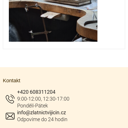
Z
á
Kontakt
p
a
+420 608311204
t
í
info
@
zlatnictvijicin.cz