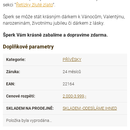
sekci "
Řetízky žluté zlato
".
Šperk se může stát krásným dárkem k Vánocům, Valentýnu,
narozeninám, životnímu jubileu či dárkem z lásky.
Šperk Vám krásně zabalíme a dopravíme zdarma.
Doplňkové parametry
Kategorie
:
PŘÍVĚSKY
Záruka
:
24 měsíců
EAN
:
22164
Cenové rozpětí
:
2.000-3.999,-
SKLADEM NA PRODEJNĚ
:
SKLADEM -ODESÍLÁME IHNED
Položka byla vyprodána…