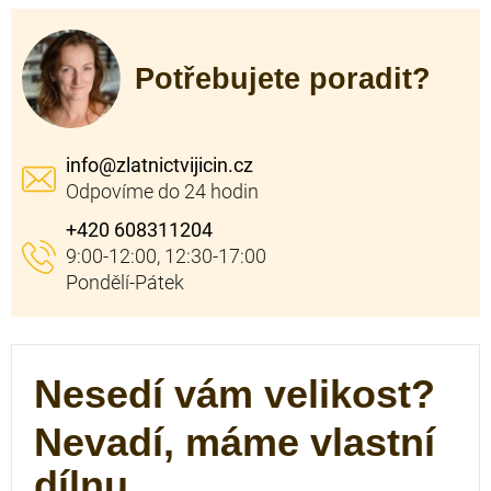
Potřebujete poradit?
info
@
zlatnictvijicin.cz
+420 608311204
Nesedí vám velikost?
Nevadí, máme vlastní
dílnu.