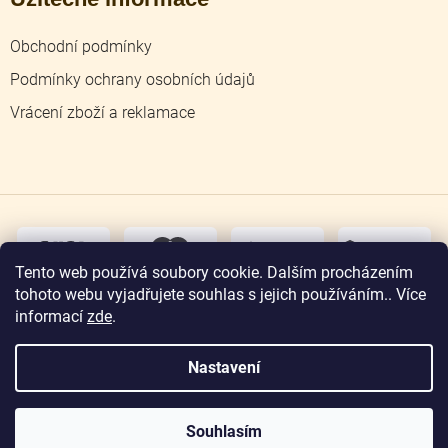
Obchodní podmínky
Podmínky ochrany osobních údajů
Vrácení zboží a reklamace
dobírka
převodem
Tento web používá soubory cookie. Dalším procházením
tohoto webu vyjadřujete souhlas s jejich používáním.. Více
osobní
odběr
informací
zde
.
Nastavení
Copyright 2026
Zlatnictví Jičín
. Všechna práva
vyhrazena.
Souhlasím
Vytvořil Shoptet