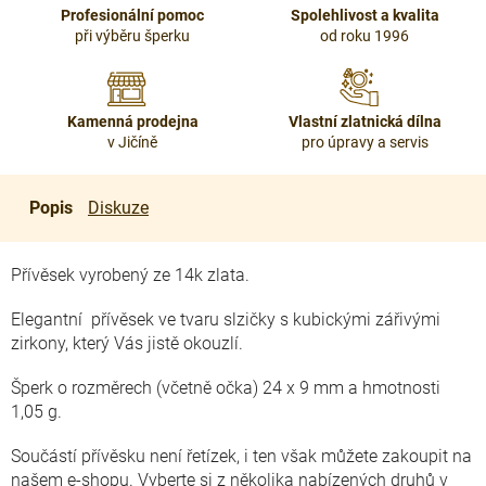
Profesionální pomoc
Spolehlivost a kvalita
při výběru šperku
od roku 1996
Kamenná prodejna
Vlastní zlatnická dílna
v Jičíně
pro úpravy a servis
Popis
Diskuze
Přívěsek vyrobený ze 14k zlata.
Elegantní přívěsek ve tvaru slzičky s kubickými zářivými
zirkony, který Vás jistě okouzlí.
Šperk o rozměrech (včetně očka) 24 x 9 mm a hmotnosti
1,05 g.
Součástí přívěsku není řetízek, i ten však můžete zakoupit na
našem e-shopu. Vyberte si z několika nabízených druhů v