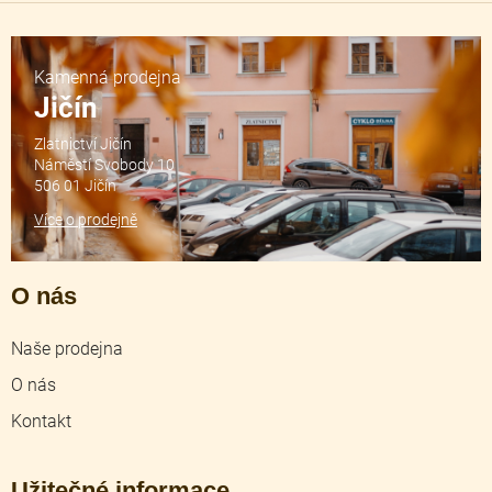
Kamenná prodejna
Jičín
Zlatnictví Jičín
Náměstí Svobody 10
506 01 Jičín
Více o prodejně
O nás
Naše prodejna
O nás
Kontakt
Užitečné informace