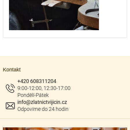
Z
á
Kontakt
p
a
+420 608311204
t
í
info
@
zlatnictvijicin.cz