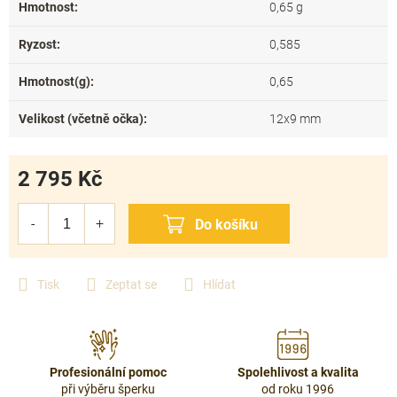
Hmotnost
:
0,65 g
Ryzost
:
0,585
Hmotnost(g)
:
0,65
Velikost (včetně očka)
:
12x9 mm
2 795 Kč
Měrná
cena:
Tisk
Zeptat se
Hlídat
Profesionální pomoc
Spolehlivost a kvalita
při výběru šperku
od roku 1996