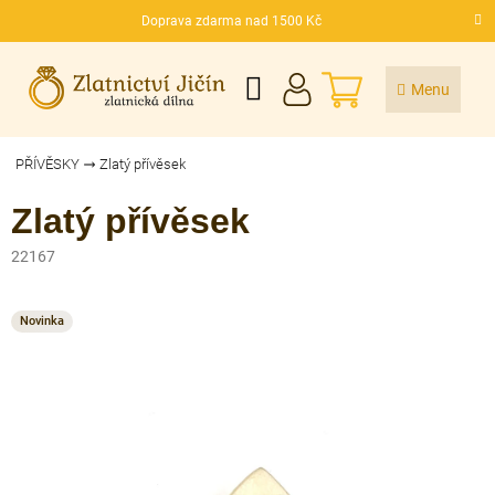
Přejít
Doprava zdarma nad 1500 Kč
na
CZK
obsah
NÁKUPNÍ
KOŠÍK
PŘÍVĚSKY
Zlatý přívěsek
Zlatý přívěsek
22167
Novinka