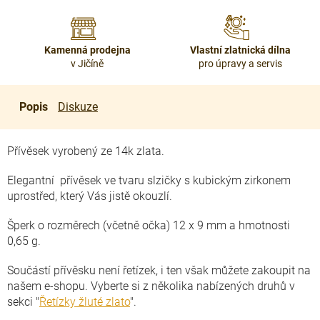
Kamenná prodejna
Vlastní zlatnická dílna
v Jičíně
pro úpravy a servis
Popis
Diskuze
Přívěsek vyrobený ze 14k zlata.
Elegantní přívěsek ve tvaru slzičky s kubickým zirkonem
uprostřed, který Vás jistě okouzlí.
Šperk o rozměrech (včetně očka) 12 x 9 mm a hmotnosti
0,65 g.
Součástí přívěsku není řetízek, i ten však můžete zakoupit na
našem e-shopu. Vyberte si z několika nabízených druhů v
sekci "
Řetízky žluté zlato
".