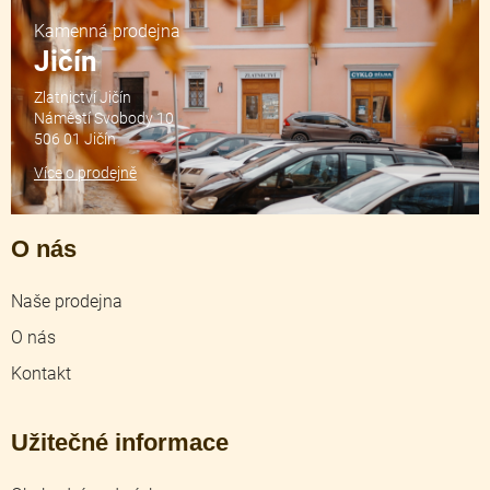
Kamenná prodejna
Jičín
Zlatnictví Jičín
Náměstí Svobody 10
506 01 Jičín
Více o prodejně
O nás
Naše prodejna
O nás
Kontakt
Užitečné informace