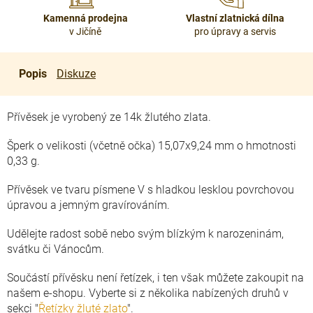
Kamenná prodejna
Vlastní zlatnická dílna
v Jičíně
pro úpravy a servis
Popis
Diskuze
Přívěsek je vyrobený ze 14k žlutého zlata.
Šperk o velikosti (včetně očka) 15,07x9,24 mm o hmotnosti
0,33 g.
Přívěsek ve tvaru písmene V s hladkou lesklou povrchovou
úpravou a jemným gravírováním.
Udělejte radost sobě nebo svým blízkým k narozeninám,
svátku či Vánocům.
Součástí přívěsku není řetízek, i ten však můžete zakoupit na
našem e-shopu. Vyberte si z několika nabízených druhů v
sekci "
Řetízky žluté zlato
".