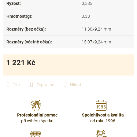
Ryzost
:
0,585
Hmotnost(g)
:
0,33
Rozměry (bez očka)
:
11,30x9,24 mm
Rozměry (včetně očka)
:
15,07x9,24 mm
1 221 Kč
Měrná
cena:
Tisk
Zeptat se
Hlídat
Profesionální pomoc
Spolehlivost a kvalita
při výběru šperku
od roku 1996