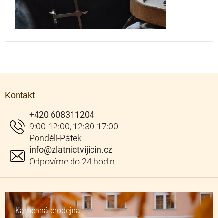
Z
á
Kontakt
p
a
+420 608311204
t
í
info
@
zlatnictvijicin.cz
Kamenná prodejna