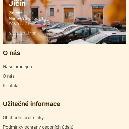
Jičín
Zlatnictví Jičín
Náměstí Svobody 10
506 01 Jičín
Více o prodejně
O nás
Naše prodejna
O nás
Kontakt
Užitečné informace
Obchodní podmínky
Podmínky ochrany osobních údajů