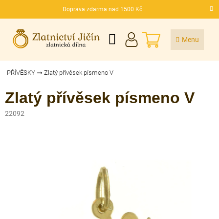
Přejít
Doprava zdarma nad 1500 Kč
na
CZK
obsah
NÁKUPNÍ
KOŠÍK
PŘÍVĚSKY
Zlatý přívěsek písmeno V
Zlatý přívěsek písmeno V
22092