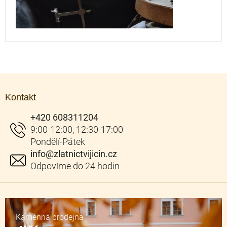
Z
á
Kontakt
p
a
+420 608311204
t
í
info
@
zlatnictvijicin.cz
Kamenná prodejna