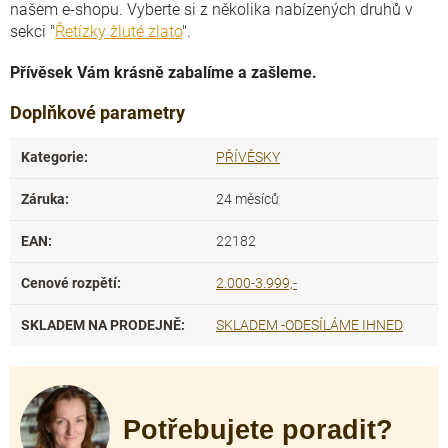
našem e-shopu. Vyberte si z několika nabízených druhů v
sekci "
Řetízky žluté zlato
".
Přívěsek Vám krásně zabalíme a zašleme.
Doplňkové parametry
Kategorie
:
PŘÍVĚSKY
Záruka
:
24 měsíců
EAN
:
22182
Cenové rozpětí
:
2.000-3.999,-
SKLADEM NA PRODEJNĚ
:
SKLADEM -ODESÍLÁME IHNED
Potřebujete poradit?