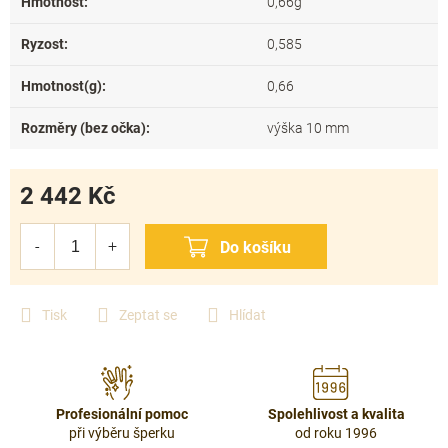
Hmotnost
:
0,66g
Ryzost
:
0,585
Hmotnost(g)
:
0,66
Rozměry (bez očka)
:
výška 10 mm
2 442 Kč
Měrná
cena:
Tisk
Zeptat se
Hlídat
Profesionální pomoc
Spolehlivost a kvalita
při výběru šperku
od roku 1996