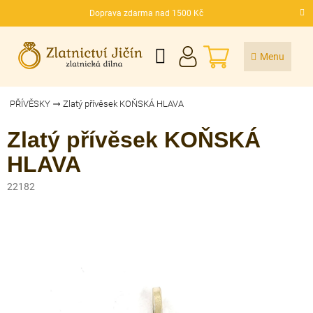
Přejít
Doprava zdarma nad 1500 Kč
na
CZK
obsah
NÁKUPNÍ
KOŠÍK
PŘÍVĚSKY
Zlatý přívěsek KOŇSKÁ HLAVA
Zlatý přívěsek KOŇSKÁ
HLAVA
22182