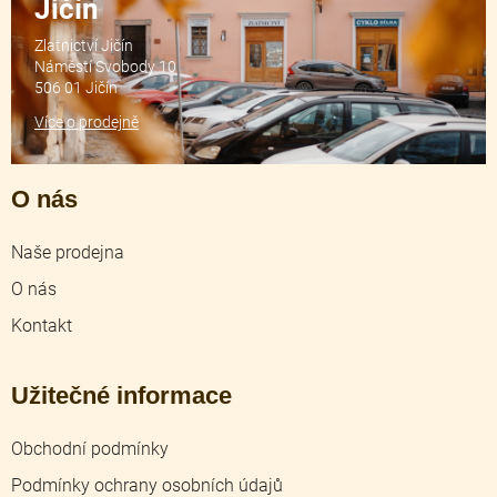
Jičín
Zlatnictví Jičín
Náměstí Svobody 10
506 01 Jičín
Více o prodejně
O nás
Naše prodejna
O nás
Kontakt
Užitečné informace
Obchodní podmínky
Podmínky ochrany osobních údajů