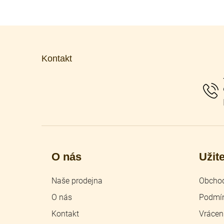
Z
á
p
Kontakt
a
t
í
O nás
Užit
Naše prodejna
Obchod
O nás
Podmín
Kontakt
Vrácen