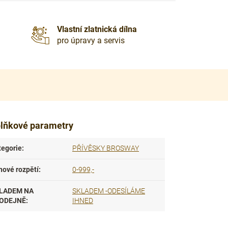
Vlastní zlatnická dílna
pro úpravy a servis
lňkové parametry
tegorie
:
PŘÍVĚSKY BROSWAY
nové rozpětí
:
0-999,-
LADEM NA
SKLADEM -ODESÍLÁME
ODEJNĚ
:
IHNED