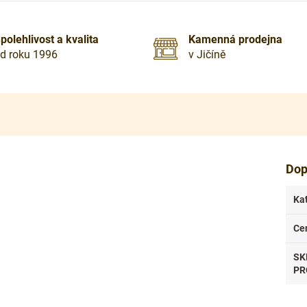
polehlivost a kvalita
Kamenná prodejna
d roku 1996
v Jičíně
Dop
Ka
Ce
SK
PR