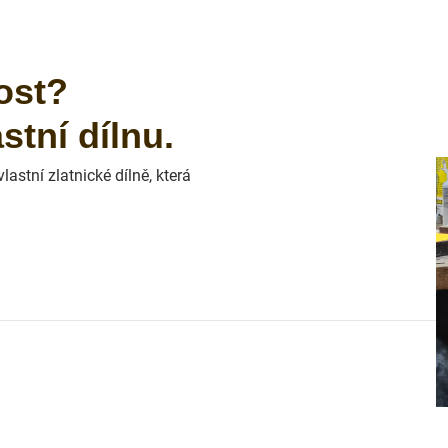
ost?
tní dílnu.
astní zlatnické dílně, která