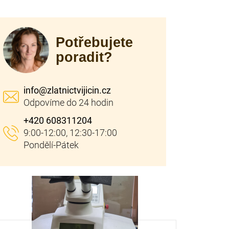
Potřebujete
poradit?
info
@
zlatnictvijicin.cz
+420 608311204