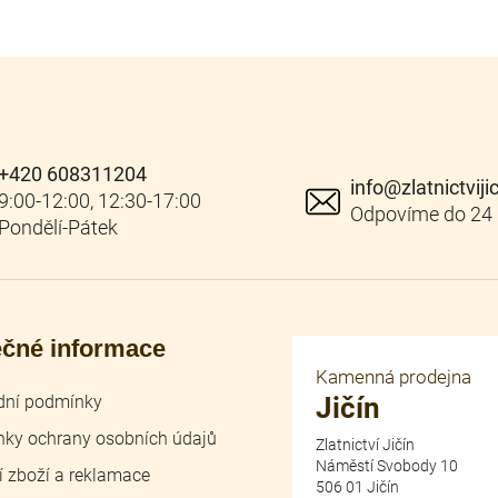
+420 608311204
info
@
zlatnictviji
ečné informace
Kamenná prodejna
ní podmínky
Jičín
ky ochrany osobních údajů
Zlatnictví Jičín
Náměstí Svobody 10
í zboží a reklamace
506 01 Jičín