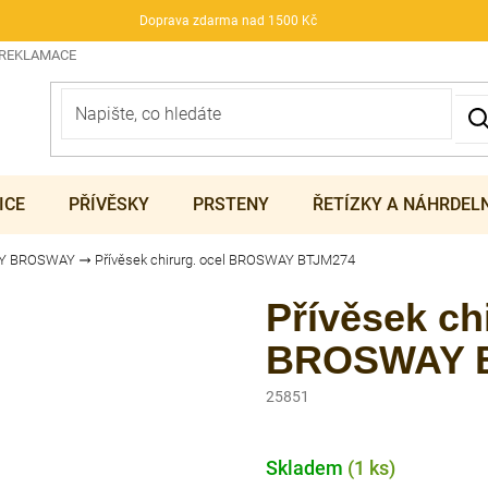
Doprava zdarma nad 1500 Kč
 REKLAMACE
ICE
PŘÍVĚSKY
PRSTENY
ŘETÍZKY A NÁHRDEL
KY BROSWAY
Přívěsek chirurg. ocel BROSWAY BTJM274
Přívěsek chi
BROSWAY 
25851
Skladem
(1 ks)