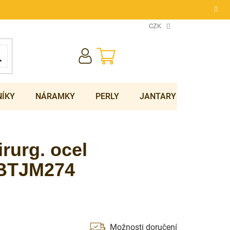
CZK
NÁKUPNÍ
KOŠÍK
NÍKY
NÁRAMKY
PERLY
JANTARY
SOUPRA
rurg. ocel
BTJM274
Možnosti doručení