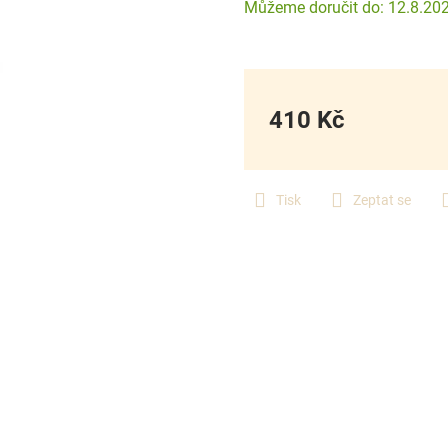
12.8.20
410 Kč
Měrná
cena:
Tisk
Zeptat se