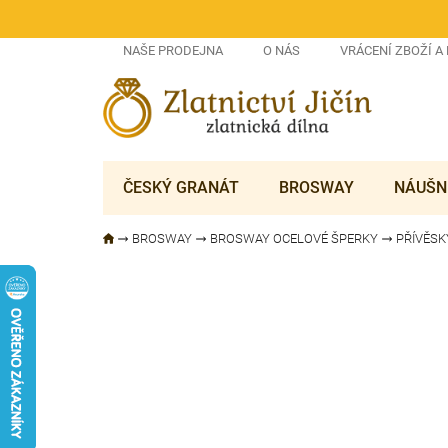
Přejít
na
obsah
NAŠE PRODEJNA
O NÁS
VRÁCENÍ ZBOŽÍ A
ČESKÝ GRANÁT
BROSWAY
NÁUŠN
BROSWAY
BROSWAY OCELOVÉ ŠPERKY
PŘÍVĚS