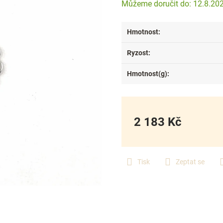
12.8.20
Hmotnost
:
Ryzost
:
Hmotnost(g)
:
2 183 Kč
Měrná
cena:
Tisk
Zeptat se