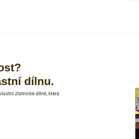
ost?
tní dílnu.
astní zlatnické dílně, která