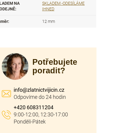
LADEM NA
SKLADEM -ODESÍLÁME
ODEJNĚ
:
IHNED
ůměr
:
12 mm
Potřebujete
poradit?
info
@
zlatnictvijicin.cz
+420 608311204