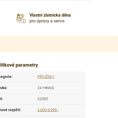
Vlastní zlatnická dílna
pro úpravy a servis
lňkové parametry
tegorie
:
PŘÍVĚSKY
ruka
:
24 měsíců
N
:
22083
nové rozpětí
:
2.000-3.999,-