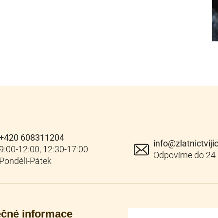
+420 608311204
info
@
zlatnictviji
ečné informace