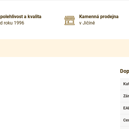
polehlivost a kvalita
Kamenná prodejna
d roku 1996
v Jičíně
Dop
Ka
Zá
EA
Ce