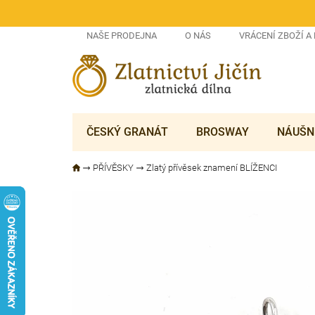
Přejít
na
obsah
NAŠE PRODEJNA
O NÁS
VRÁCENÍ ZBOŽÍ A
ČESKÝ GRANÁT
BROSWAY
NÁUŠN
PŘÍVĚSKY
Zlatý přívěsek znamení BLÍŽENCI