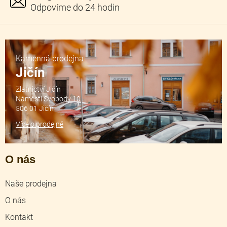
Kamenná prodejna
Jičín
Zlatnictví Jičín
Náměstí Svobody 10
506 01 Jičín
Více o prodejně
O nás
Naše prodejna
O nás
Kontakt