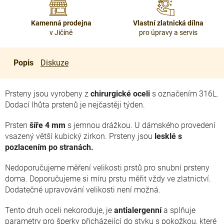
Kamenná prodejna
Vlastní zlatnická dílna
v Jičíně
pro úpravy a servis
Popis
Diskuze
Prsteny jsou vyrobeny z
chirurgické oceli
s označením 316L.
Dodací lhůta prstenů je nejčastěji týden.
Prsten
šíře 4 mm
s jemnou drážkou. U dámského provedení
vsazený větší kubický zirkon. Prsteny jsou
lesklé s
pozlacením po stranách.
Nedoporučujeme měření velikosti prstů pro snubní prsteny
doma. Doporučujeme si míru prstu měřit vždy ve zlatnictví.
Dodatečné upravování velikosti není možná.
Tento druh oceli nekoroduje, je
antialergenní
a splňuje
parametry pro šperky přicházející do styku s pokožkou, které