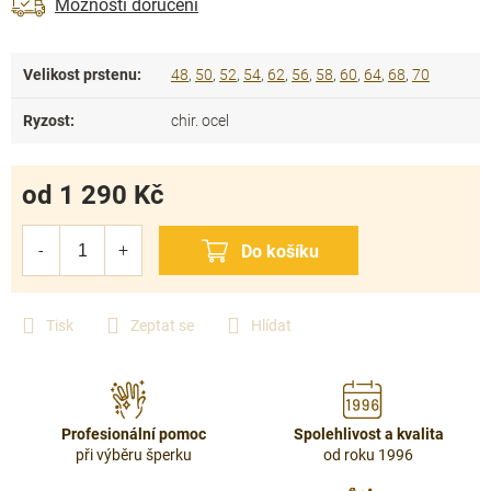
Možnosti doručení
Velikost prstenu
:
48
,
50
,
52
,
54
,
62
,
56
,
58
,
60
,
64
,
68
,
70
Ryzost
:
chir. ocel
od
1 290 Kč
Měrná
cena:
Tisk
Zeptat se
Hlídat
Profesionální pomoc
Spolehlivost a kvalita
při výběru šperku
od roku 1996