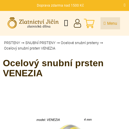
Přejít
Doprava zdarma nad 1500 Kč
na
CZK
obsah
NÁKUPNÍ
KOŠÍK
PRSTENY
SNUBNÍ PRSTENY
Ocelové snubní prsteny
Ocelový snubní prsten VENEZIA
Ocelový snubní prsten
VENEZIA