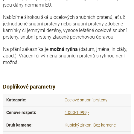
jsou dány normami EU.
Nabízíme širokou škálu ocelových snubních prstenů, ať už
jednoduché snubní prsteny nebo snubní prsteny zdobené
kamínky či jemnými dezény, vysoce leštěné ocelové snubní
prsteny, snubní prsteny zlacené povrchovou úpravou.
Na přání zákazníka je
možná rytina
(datum, jména, iniciály,
apod.). Vrácení či výměna snubních prstenů s rytinou není
možná.
Doplňkové parametry
Kategorie
:
Ocelové snubní prsteny
Cenové rozpětí
:
1.000-1.999,-
Druh kamene
:
Kubický zirkon
,
Bez kamene