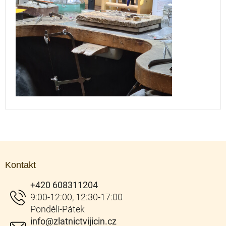
Z
á
Kontakt
p
a
+420 608311204
t
í
info
@
zlatnictvijicin.cz