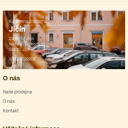
Kamenná prodejna
Jičín
Zlatnictví Jičín
Náměstí Svobody 10
506 01 Jičín
Více o prodejně
O nás
Naše prodejna
O nás
Kontakt