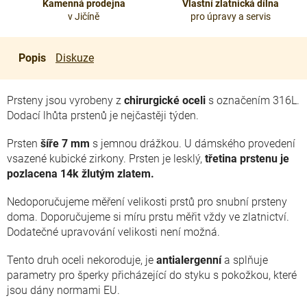
Kamenná prodejna
Vlastní zlatnická dílna
v Jičíně
pro úpravy a servis
Popis
Diskuze
Prsteny jsou vyrobeny z
chirurgické oceli
s označením 316L.
Dodací lhůta prstenů je nejčastěji týden.
Prsten
šíře 7 mm
s jemnou drážkou. U dámského provedení
vsazené kubické zirkony. Prsten je lesklý,
třetina prstenu je
pozlacena 14k žlutým zlatem.
Nedoporučujeme měření velikosti prstů pro snubní prsteny
doma. Doporučujeme si míru prstu měřit vždy ve zlatnictví.
Dodatečné upravování velikosti není možná.
Tento druh oceli nekoroduje, je
antialergenní
a splňuje
parametry pro šperky přicházející do styku s pokožkou, které
jsou dány normami EU.