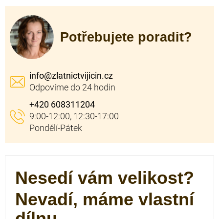
Potřebujete poradit?
info
@
zlatnictvijicin.cz
+420 608311204
Nesedí vám velikost?
Nevadí, máme vlastní
dílnu.