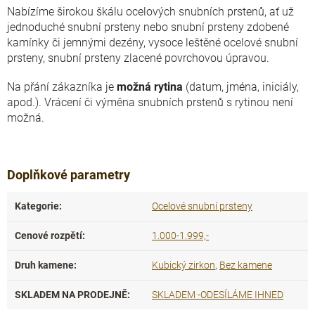
Nabízíme širokou škálu ocelových snubních prstenů, ať už
jednoduché snubní prsteny nebo snubní prsteny zdobené
kamínky či jemnými dezény, vysoce leštěné ocelové snubní
prsteny, snubní prsteny zlacené povrchovou úpravou.
Na přání zákazníka je
možná rytina
(datum, jména, iniciály,
apod.). Vrácení či výměna snubních prstenů s rytinou není
možná.
Doplňkové parametry
Kategorie
:
Ocelové snubní prsteny
Cenové rozpětí
:
1.000-1.999,-
Druh kamene
:
Kubický zirkon
,
Bez kamene
SKLADEM NA PRODEJNĚ
:
SKLADEM -ODESÍLÁME IHNED