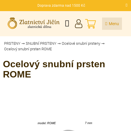
Přejít
Doprava zdarma nad 1500 Kč
na
CZK
obsah
NÁKUPNÍ
KOŠÍK
PRSTENY
SNUBNÍ PRSTENY
Ocelové snubní prsteny
Ocelový snubní prsten ROME
Ocelový snubní prsten
ROME