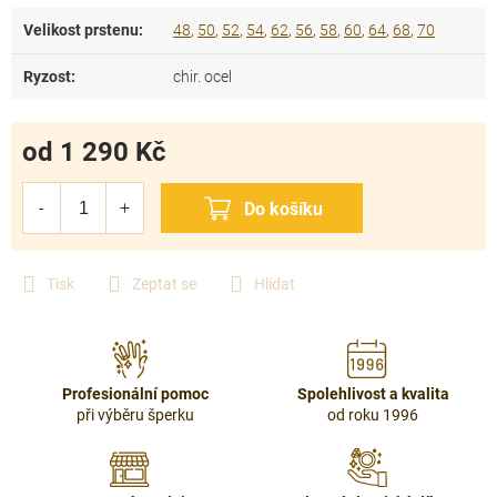
Velikost prstenu
:
48
,
50
,
52
,
54
,
62
,
56
,
58
,
60
,
64
,
68
,
70
Ryzost
:
chir. ocel
od
1 290 Kč
Měrná
cena:
Tisk
Zeptat se
Hlídat
Profesionální pomoc
Spolehlivost a kvalita
při výběru šperku
od roku 1996