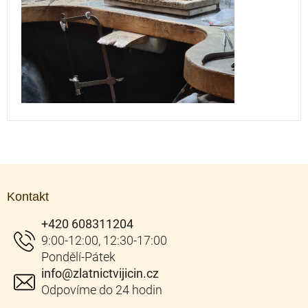
Z
á
Kontakt
p
a
+420 608311204
t
í
info
@
zlatnictvijicin.cz