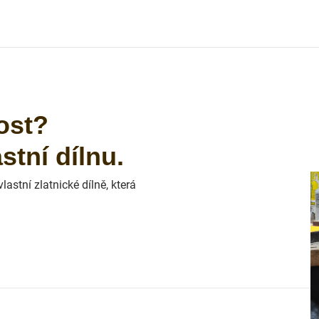
ost?
tní dílnu.
astní zlatnické dílně, která