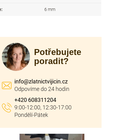
e
:
6 mm
Potřebujete
poradit?
info
@
zlatnictvijicin.cz
+420 608311204