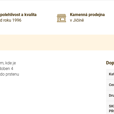
polehlivost a kvalita
Kamenná prodejna
d roku 1996
v Jičíně
Dop
m, kde je
zdoben 4
 do prstenu
Ka
Ce
Dr
SK
PR