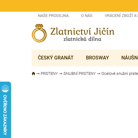
Přejít
na
obsah
NAŠE PRODEJNA
O NÁS
VRÁCENÍ ZBOŽÍ A
ČESKÝ GRANÁT
BROSWAY
NÁUŠN
PRSTENY
SNUBNÍ PRSTENY
Ocelové snubní prst