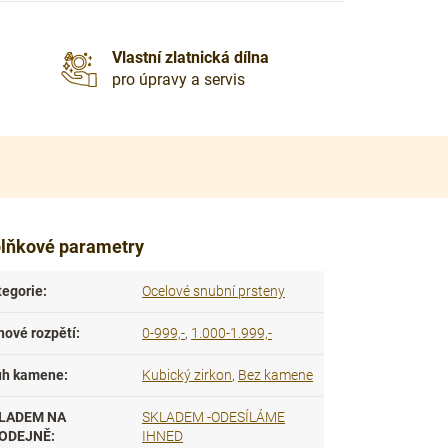
Vlastní zlatnická dílna
pro úpravy a servis
lňkové parametry
tegorie
:
Ocelové snubní prsteny
nové rozpětí
:
0-999,-
,
1.000-1.999,-
uh kamene
:
Kubický zirkon
,
Bez kamene
LADEM NA
SKLADEM -ODESÍLÁME
ODEJNĚ
:
IHNED