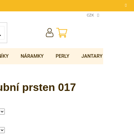
CZK
NÁKUPNÍ
KOŠÍK
NÍKY
NÁRAMKY
PERLY
JANTARY
SOUPRA
bní prsten 017