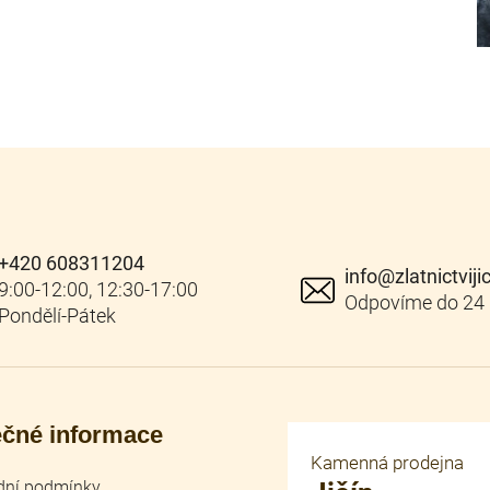
+420 608311204
info
@
zlatnictviji
ečné informace
Kamenná prodejna
ní podmínky