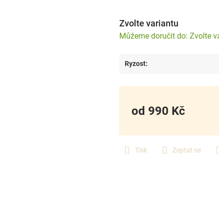
Zvolte variantu
Zvolte v
Ryzost
:
od
990 Kč
Měrná
cena:
Tisk
Zeptat se