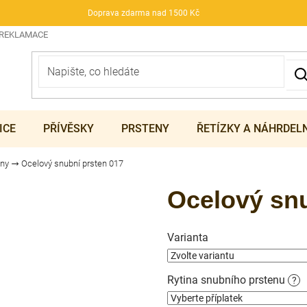
Doprava zdarma nad 1500 Kč
 REKLAMACE
ICE
PŘÍVĚSKY
PRSTENY
ŘETÍZKY A NÁHRDEL
eny
Ocelový snubní prsten 017
Ocelový snu
Varianta
Rytina snubního prstenu
?