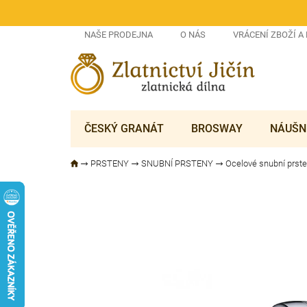
Přejít
na
obsah
NAŠE PRODEJNA
O NÁS
VRÁCENÍ ZBOŽÍ A
ČESKÝ GRANÁT
BROSWAY
NÁUŠN
PRSTENY
SNUBNÍ PRSTENY
Ocelové snubní prst