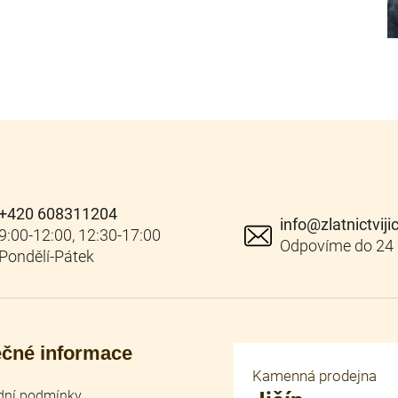
+420 608311204
info
@
zlatnictviji
ečné informace
Kamenná prodejna
ní podmínky