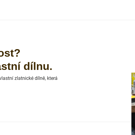
ost?
tní dílnu.
astní zlatnické dílně, která