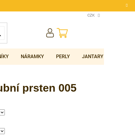
CZK
NÁKUPNÍ
KOŠÍK
NÍKY
NÁRAMKY
PERLY
JANTARY
SOUPRA
bní prsten 005