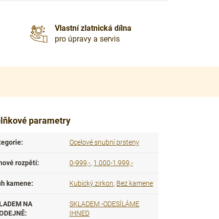
Vlastní zlatnická dílna
pro úpravy a servis
lňkové parametry
tegorie
:
Ocelové snubní prsteny
nové rozpětí
:
0-999,-
,
1.000-1.999,-
uh kamene
:
Kubický zirkon
,
Bez kamene
LADEM NA
SKLADEM -ODESÍLÁME
ODEJNĚ
:
IHNED