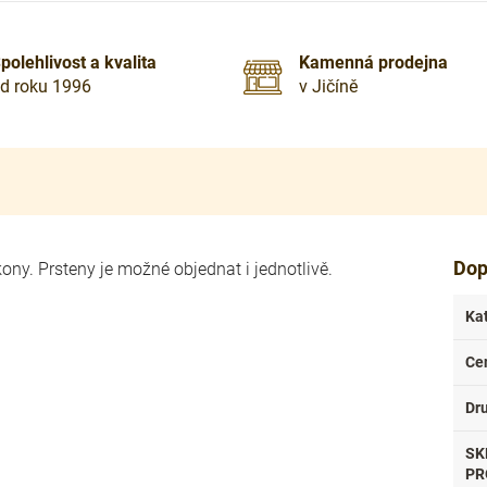
polehlivost a kvalita
Kamenná prodejna
d roku 1996
v Jičíně
Dop
ony. Prsteny je možné objednat i jednotlivě.
Ka
Ce
Dr
SK
PR