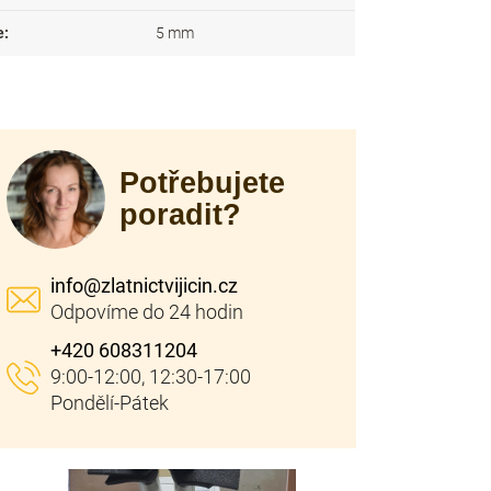
e
:
5 mm
Potřebujete
poradit?
info
@
zlatnictvijicin.cz
+420 608311204