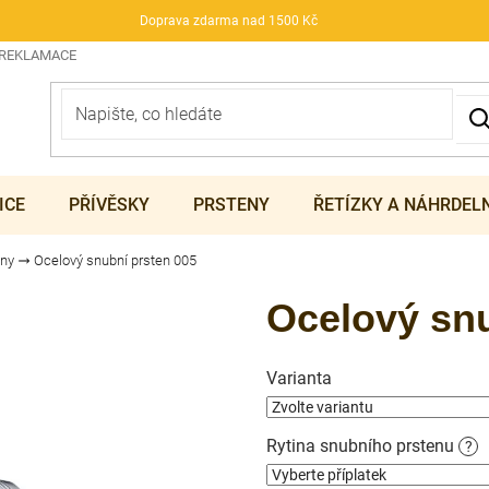
Doprava zdarma nad 1500 Kč
 REKLAMACE
ICE
PŘÍVĚSKY
PRSTENY
ŘETÍZKY A NÁHRDEL
eny
Ocelový snubní prsten 005
Ocelový snu
Varianta
Rytina snubního prstenu
?