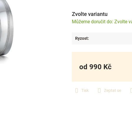
Zvolte variantu
Zvolte v
Ryzost
:
od
990 Kč
Měrná
cena:
Tisk
Zeptat se