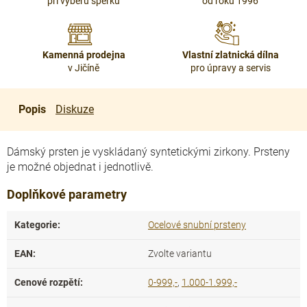
při výběru šperku
od roku 1996
Kamenná prodejna
Vlastní zlatnická dílna
v Jičíně
pro úpravy a servis
Popis
Diskuze
Dámský prsten je vyskládaný syntetickými zirkony. Prsteny
je možné objednat i jednotlivě.
Doplňkové parametry
Kategorie
:
Ocelové snubní prsteny
EAN
:
Zvolte variantu
Cenové rozpětí
:
0-999,-
,
1.000-1.999,-