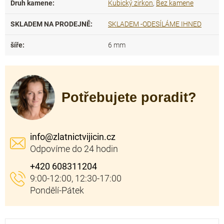
Druh kamene
:
Kubický zirkon
,
Bez kamene
SKLADEM NA PRODEJNĚ
:
SKLADEM -ODESÍLÁME IHNED
šíře
:
6 mm
Potřebujete poradit?
info
@
zlatnictvijicin.cz
+420 608311204