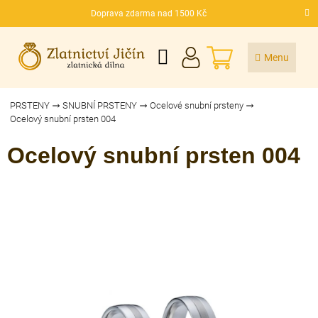
Přejít
Doprava zdarma nad 1500 Kč
na
CZK
obsah
NÁKUPNÍ
KOŠÍK
PRSTENY
SNUBNÍ PRSTENY
Ocelové snubní prsteny
Ocelový snubní prsten 004
Ocelový snubní prsten 004