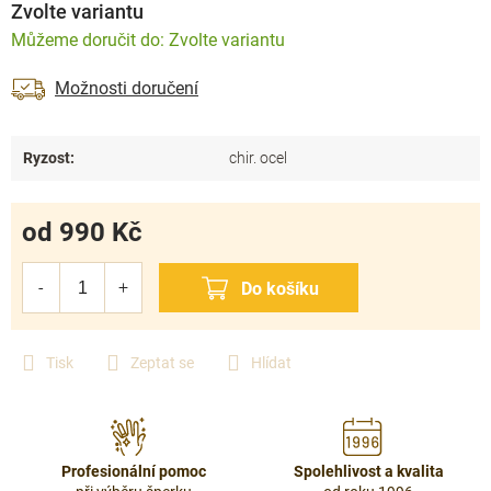
Zvolte variantu
Zvolte variantu
Možnosti doručení
Ryzost
:
chir. ocel
od
990 Kč
Měrná
cena:
Tisk
Zeptat se
Hlídat
Profesionální pomoc
Spolehlivost a kvalita