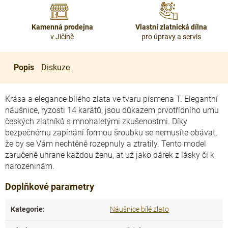
Kamenná prodejna
Vlastní zlatnická dílna
v Jičíně
pro úpravy a servis
Popis
Diskuze
Krása a elegance bílého zlata ve tvaru písmena T. Elegantní
náušnice, ryzosti 14 karátů, jsou důkazem prvotřídního umu
českých zlatníků s mnohaletými zkušenostmi. Díky
bezpečnému zapínání formou šroubku se nemusíte obávat,
že by se Vám nechtěně rozepnuly a ztratily. Tento model
zaručeně uhrane každou ženu, ať už jako dárek z lásky či k
narozeninám.
Doplňkové parametry
Kategorie
:
Náušnice bílé zlato