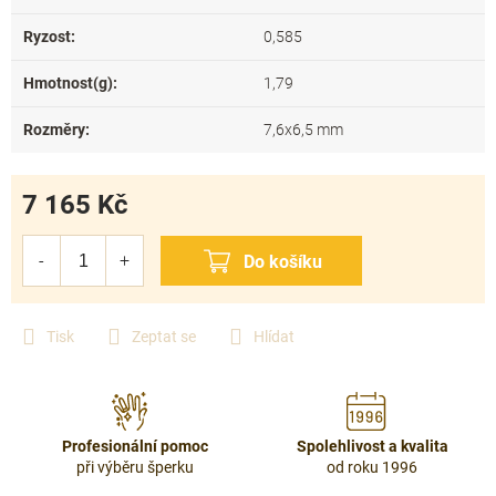
Ryzost
:
0,585
Hmotnost(g)
:
1,79
Rozměry
:
7,6x6,5 mm
7 165 Kč
Měrná
cena:
Tisk
Zeptat se
Hlídat
Profesionální pomoc
Spolehlivost a kvalita
při výběru šperku
od roku 1996