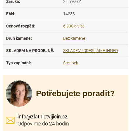
Záruka
:
24 měsíců
EAN
:
14283
Cenové rozpětí
:
6.000 a více
Druh kamene
:
Bez kamene
SKLADEM NA PRODEJNĚ
:
SKLADEM -ODESÍLÁME IHNED
Typ zapínání
:
Šroubek
Potřebujete poradit?
info
@
zlatnictvijicin.cz