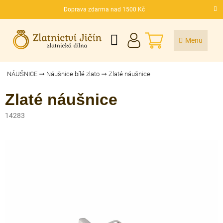
Přejít
Doprava zdarma nad 1500 Kč
na
CZK
obsah
NÁKUPNÍ
KOŠÍK
NÁUŠNICE
Náušnice bílé zlato
Zlaté náušnice
Zlaté náušnice
14283