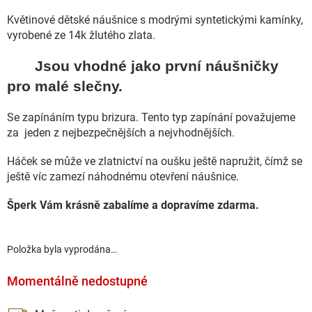
Květinové dětské náušnice s modrými syntetickými kamínky,
vyrobené ze 14k žlutého zlata.
Jsou vhodné jako první náušničky
pro malé slečny.
Se zapínáním typu brizura. Tento typ zapínání považujeme
za jeden z nejbezpečnějších a nejvhodnějších.
Háček se může ve zlatnictví na oušku ještě napružit, čímž se
ještě víc zamezí náhodnému otevření náušnice.
Šperk Vám krásně zabalíme a dopravíme zdarma.
Položka byla vyprodána…
Momentálně nedostupné