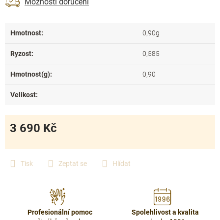
Možnosti doručení
Hmotnost
:
0,90g
Ryzost
:
0,585
Hmotnost(g)
:
0,90
Velikost
:
3 690 Kč
Měrná
cena:
Tisk
Zeptat se
Hlídat
Profesionální pomoc
Spolehlivost a kvalita