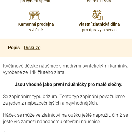
při výběru šperku
od roku 1996
Kamenná prodejna
Vlastní zlatnická dílna
v Jičíně
pro úpravy a servis
Popis
Diskuze
Květinové dětské náušnice s modrými syntetickými kamínky,
vyrobené ze 14k žlutého zlata.
Jsou vhodné jako první náušničky pro malé slečny.
Se zapínáním typu brizura. Tento typ zapínání považujeme
za jeden z nejbezpečnějších a nejvhodnějších.
Háček se může ve zlatnictví na oušku ještě napružit, čímž se
ještě víc zamezí náhodnému otevření náušnice.