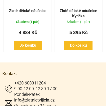
Zlaté dětské náušnice
Zlaté dětské náušnice
Kytička
Skladem
(1 pár)
Skladem
(1 pár)
4 884 Kč
5 395 Kč
Do košíku
Do košíku
Z
á
Kontakt
p
a
+420 608311204
t
í
info
@
zlatnictvijicin.cz