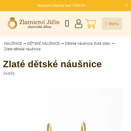
Přejít
Doprava zdarma nad 1500 Kč
na
CZK
obsah
NÁKUPNÍ
KOŠÍK
NÁUŠNICE
DĚTSKÉ NÁUŠNICE
Dětské náušnice žluté zlato
Zlaté dětské náušnice
Zlaté dětské náušnice
26484