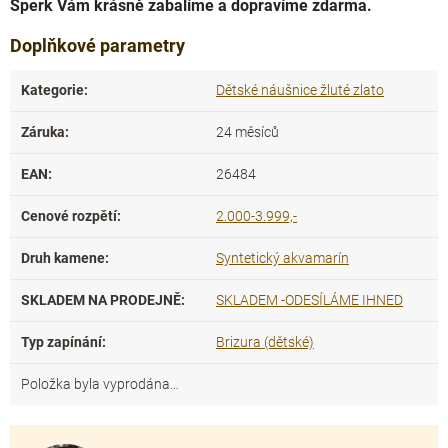
Šperk Vám krásně zabalíme a dopravíme zdarma.
Doplňkové parametry
Kategorie
:
Dětské náušnice žluté zlato
Záruka
:
24 měsíců
EAN
:
26484
Cenové rozpětí
:
2.000-3.999,-
Druh kamene
:
Syntetický akvamarín
SKLADEM NA PRODEJNĚ
:
SKLADEM -ODESÍLÁME IHNED
Typ zapínání
:
Brizura (dětské)
Položka byla vyprodána…