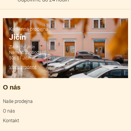
Kamenná prodejna
Jičín
Zlatnictví Jičín
Náměstí Svobody 10
506 01 Jičín
Více o prodejně
O nás
Naše prodejna
O nás
Kontakt