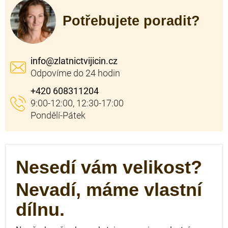
Potřebujete poradit?
info
@
zlatnictvijicin.cz
+420 608311204
Nesedí vám velikost?
Nevadí, máme vlastní
dílnu.