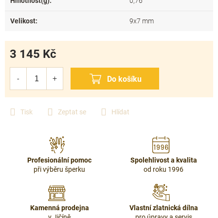
Hmotnost(g)
:
0,76
Velikost
:
9x7 mm
3 145 Kč
Měrná
cena:
Tisk
Zeptat se
Hlídat
Profesionální pomoc
Spolehlivost a kvalita
při výběru šperku
od roku 1996
Kamenná prodejna
Vlastní zlatnická dílna
v Jičíně
pro úpravy a servis