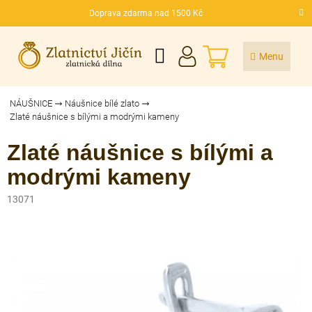
Přejít
Doprava zdarma nad 1500 Kč
na
CZK
obsah
NÁKUPNÍ
KOŠÍK
NÁUŠNICE
Náušnice bílé zlato
Zlaté náušnice s bílými a modrými kameny
Zlaté náušnice s bílými a
modrými kameny
13071