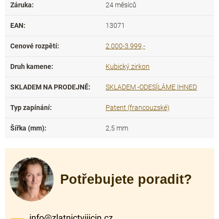
Záruka
:
24 měsíců
EAN
:
13071
Cenové rozpětí
:
2.000-3.999,-
Druh kamene
:
Kubický zirkon
SKLADEM NA PRODEJNĚ
:
SKLADEM -ODESÍLÁME IHNED
Typ zapínání
:
Patent (francouzské)
Šířka (mm)
:
2,5 mm
Potřebujete poradit?
info
@
zlatnictvijicin.cz