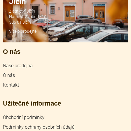
Jičín
Zlatnictví Jičín
Náměstí Svobody 10
506 01 Jičín
Více o prodejně
O nás
Naše prodejna
O nás
Kontakt
Užitečné informace
Obchodní podmínky
Podmínky ochrany osobních údajů