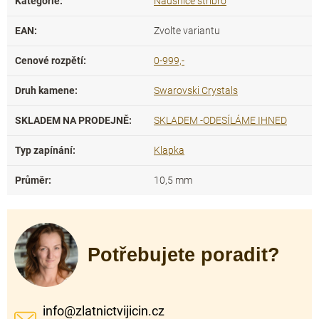
Kategorie
:
Náušnice stříbro
EAN
:
Zvolte variantu
Cenové rozpětí
:
0-999,-
Druh kamene
:
Swarovski Crystals
SKLADEM NA PRODEJNĚ
:
SKLADEM -ODESÍLÁME IHNED
Typ zapínání
:
Klapka
Průměr
:
10,5 mm
Potřebujete poradit?
info
@
zlatnictvijicin.cz