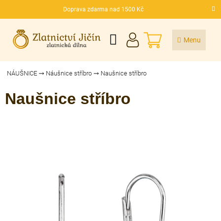
Přejít
Doprava zdarma nad 1500 Kč
na
CZK
obsah
NÁKUPNÍ
KOŠÍK
NÁUŠNICE
Náušnice stříbro
Naušnice stříbro
Naušnice stříbro