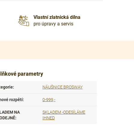
Vlastní zlatnická dílna
pro úpravy a servis
lňkové parametry
tegorie
:
NÁUŠNICE BROSWAY
nové rozpětí
:
0-999,-
LADEM NA
SKLADEM -ODESÍLÁME
ODEJNĚ
:
IHNED