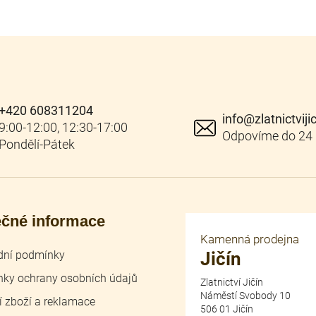
+420 608311204
info
@
zlatnictviji
ečné informace
Kamenná prodejna
ní podmínky
Jičín
ky ochrany osobních údajů
Zlatnictví Jičín
Náměstí Svobody 10
í zboží a reklamace
506 01 Jičín