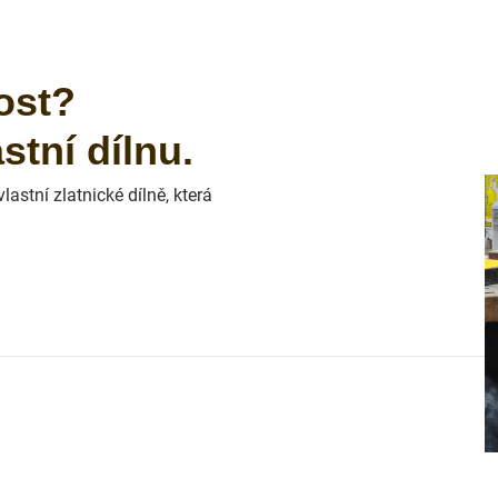
ost?
tní dílnu.
astní zlatnické dílně, která