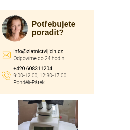
Potřebujete
poradit?
info
@
zlatnictvijicin.cz
+420 608311204