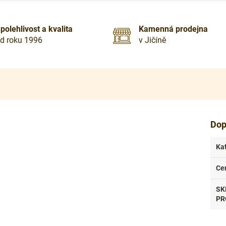
polehlivost a kvalita
Kamenná prodejna
d roku 1996
v Jičíně
Dop
Ka
Ce
SK
PR