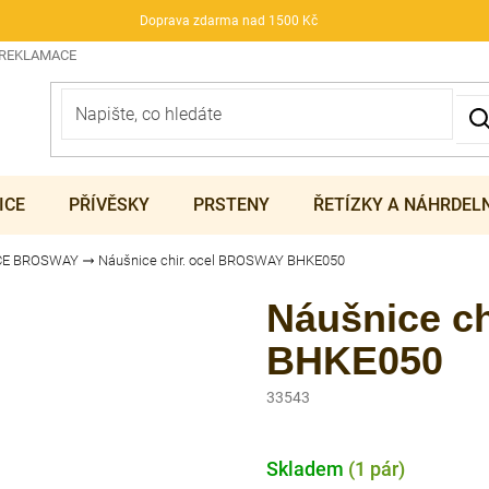
Doprava zdarma nad 1500 Kč
 REKLAMACE
ICE
PŘÍVĚSKY
PRSTENY
ŘETÍZKY A NÁHRDEL
CE BROSWAY
Náušnice chir. ocel BROSWAY BHKE050
Náušnice c
BHKE050
33543
Skladem
(1 pár)