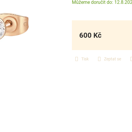
12.8.20
600 Kč
Měrná
cena:
Tisk
Zeptat se