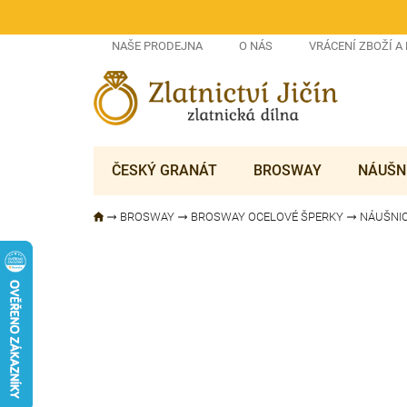
Přejít
na
obsah
NAŠE PRODEJNA
O NÁS
VRÁCENÍ ZBOŽÍ A
ČESKÝ GRANÁT
BROSWAY
NÁUŠN
BROSWAY
BROSWAY OCELOVÉ ŠPERKY
NÁUŠNI