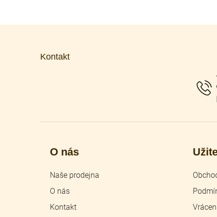
Z
á
p
Kontakt
a
t
í
O nás
Užit
Naše prodejna
Obchod
O nás
Podmín
Kontakt
Vrácen