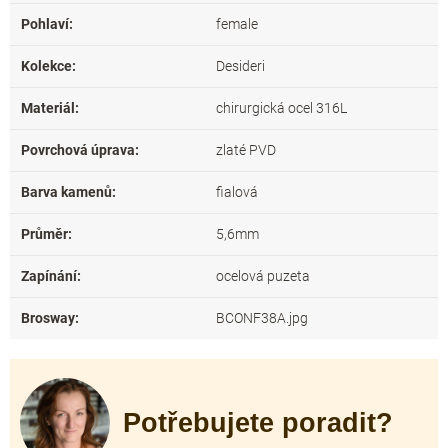
Pohlaví
:
female
Kolekce
:
Desideri
Materiál
:
chirurgická ocel 316L
Povrchová úprava
:
zlaté PVD
Barva kamenů
:
fialová
Průměr
:
5,6mm
Zapínání
:
ocelová puzeta
Brosway
:
BCONF38A.jpg
Potřebujete poradit?