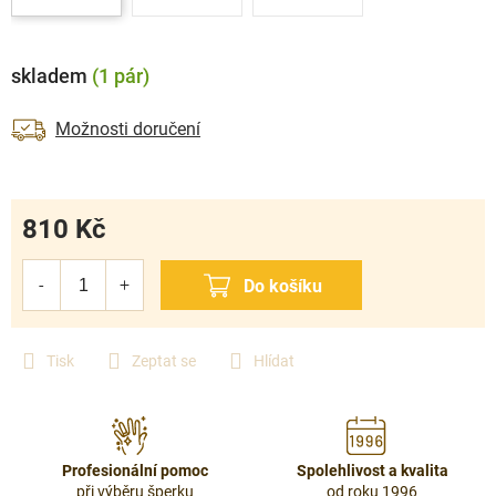
skladem
(1 pár)
Možnosti doručení
810 Kč
Měrná
cena:
Tisk
Zeptat se
Hlídat
Profesionální pomoc
Spolehlivost a kvalita
při výběru šperku
od roku 1996