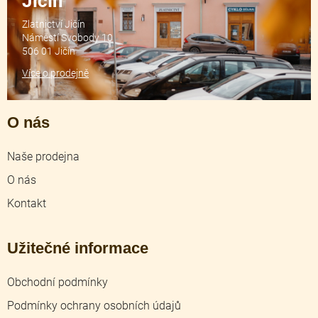
Jičín
Zlatnictví Jičín
Náměstí Svobody 10
506 01 Jičín
Více o prodejně
O nás
Naše prodejna
O nás
Kontakt
Užitečné informace
Obchodní podmínky
Podmínky ochrany osobních údajů