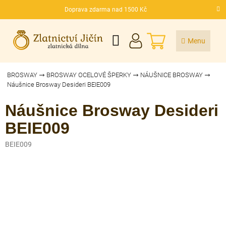
Přejít
Doprava zdarma nad 1500 Kč
na
CZK
obsah
NÁKUPNÍ
KOŠÍK
BROSWAY
BROSWAY OCELOVÉ ŠPERKY
NÁUŠNICE BROSWAY
Náušnice Brosway Desideri BEIE009
Náušnice Brosway Desideri
BEIE009
BEIE009