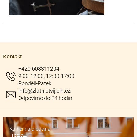
Z
á
Kontakt
p
a
+420 608311204
t
í
info
@
zlatnictvijicin.cz
Kamenná prodejna