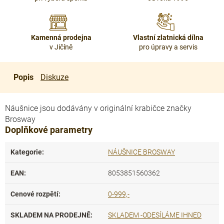
Kamenná prodejna
Vlastní zlatnická dílna
v Jičíně
pro úpravy a servis
Popis
Diskuze
Náušnice jsou dodávány v originální krabičce značky
Brosway
Doplňkové parametry
Kategorie
:
NÁUŠNICE BROSWAY
EAN
:
8053851560362
Cenové rozpětí
:
0-999,-
SKLADEM NA PRODEJNĚ
:
SKLADEM -ODESÍLÁME IHNED