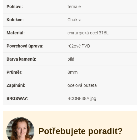
Pohlaví
:
female
Kolekce
:
Chakra
Materiál
:
chirurgická ocel 316L
Povrchová úprava
:
růžové PVD
Barva kamenů
:
bílá
Průměr
:
8mm
Zapínání
:
ocelová puzeta
BROSWAY
:
BCONF38A.jpg
Potřebujete poradit?