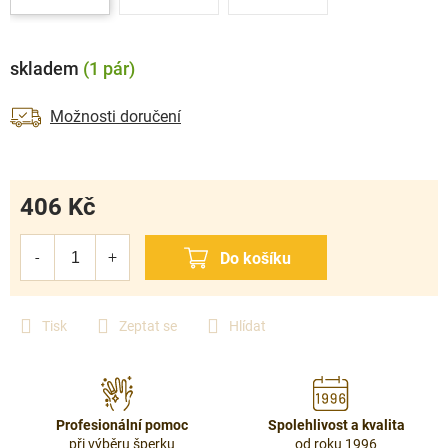
skladem
(1 pár)
Možnosti doručení
406 Kč
Měrná
cena:
Tisk
Zeptat se
Hlídat
Profesionální pomoc
Spolehlivost a kvalita
při výběru šperku
od roku 1996