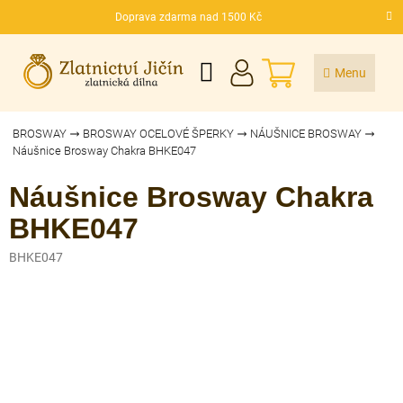
Přejít
Doprava zdarma nad 1500 Kč
na
CZK
obsah
NÁKUPNÍ
KOŠÍK
BROSWAY
BROSWAY OCELOVÉ ŠPERKY
NÁUŠNICE BROSWAY
Náušnice Brosway Chakra BHKE047
Náušnice Brosway Chakra
BHKE047
BHKE047