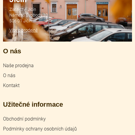
Zlatnictví Jičín
Náměstí Svobody 10
506 01 Jičín
Více o prodejně
O nás
Naše prodejna
O nás
Kontakt
Užitečné informace
Obchodní podmínky
Podmínky ochrany osobních údajů