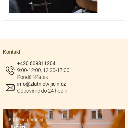
Z
á
Kontakt
p
a
+420 608311204
t
í
info
@
zlatnictvijicin.cz
Kamenná prodejna
Jičín