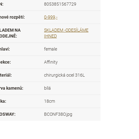
N
:
8053851567729
nové rozpětí
:
0-999,-
LADEM NA
SKLADEM -ODESÍLÁME
ODEJNĚ
:
IHNED
hlaví
:
female
lekce
:
Affinity
teriál
:
chirurgická ocel 316L
rva kamenů
:
bílá
lka
:
18cm
OSWAY
:
BCONF38O.jpg