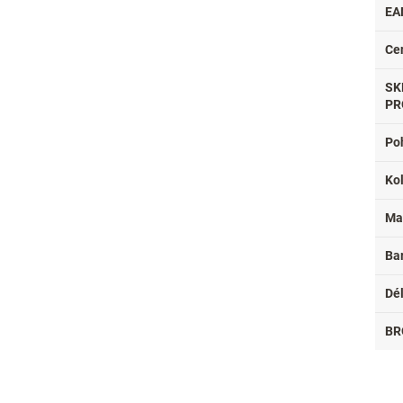
EA
Ce
SK
PR
Po
Ko
Ma
Ba
Dé
BR