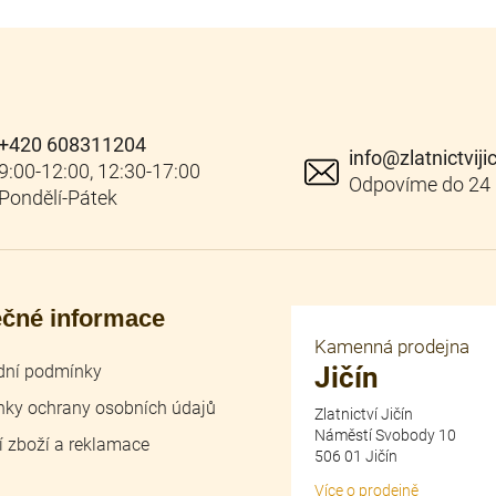
+420 608311204
info
@
zlatnictviji
ečné informace
Kamenná prodejna
ní podmínky
Jičín
ky ochrany osobních údajů
Zlatnictví Jičín
Náměstí Svobody 10
í zboží a reklamace
506 01 Jičín
Více o prodejně