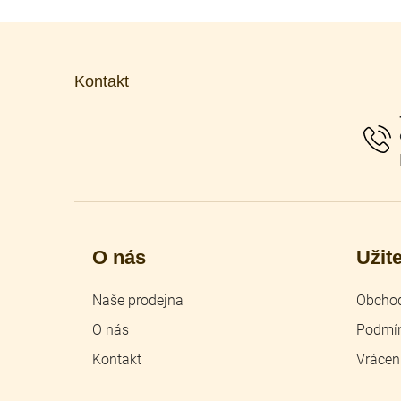
Z
á
p
Kontakt
a
t
í
O nás
Užit
Naše prodejna
Obchod
O nás
Podmín
Kontakt
Vrácen