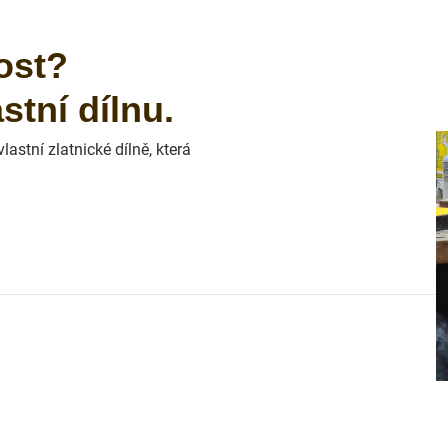
ost?
tní dílnu.
astní zlatnické dílně, která