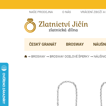
Přejít
na
obsah
NAŠE PRODEJNA
O NÁS
VRÁCENÍ ZBOŽÍ A
ČESKÝ GRANÁT
BROSWAY
NÁUŠN
BROSWAY
BROSWAY OCELOVÉ ŠPERKY
NÁUŠNI