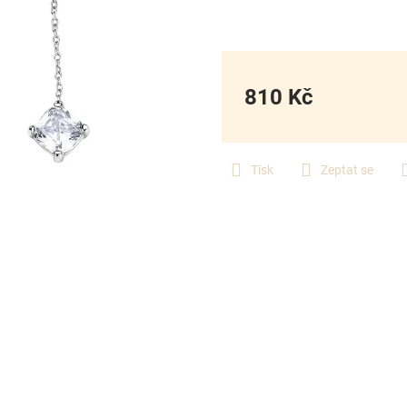
810 Kč
Měrná
cena:
Tisk
Zeptat se