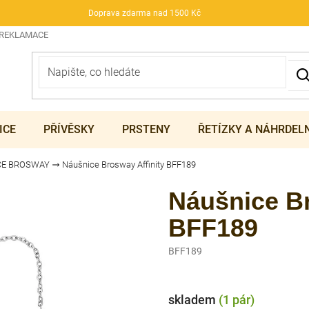
Doprava zdarma nad 1500 Kč
 REKLAMACE
ICE
PŘÍVĚSKY
PRSTENY
ŘETÍZKY A NÁHRDEL
CE BROSWAY
Náušnice Brosway Affinity BFF189
Náušnice Br
BFF189
BFF189
skladem
(1 pár)