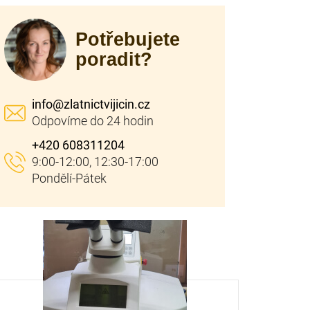
Potřebujete
poradit?
info
@
zlatnictvijicin.cz
+420 608311204