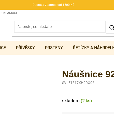
Doprava zdarma nad 1500 Kč
 REKLAMACE
ICE
PŘÍVĚSKY
PRSTENY
ŘETÍZKY A NÁHRDEL
Náušnice 9
SVLE1517XH2RO06
skladem
(2 ks)