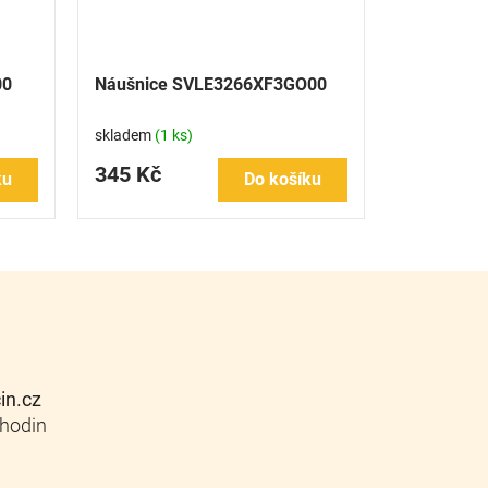
00
Náušnice SVLE3266XF3GO00
skladem
(1 ks)
345 Kč
ku
Do košíku
cin.cz