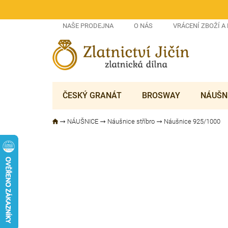
Přejít
na
obsah
NAŠE PRODEJNA
O NÁS
VRÁCENÍ ZBOŽÍ A
ČESKÝ GRANÁT
BROSWAY
NÁUŠN
NÁUŠNICE
Náušnice stříbro
Náušnice 925/1000