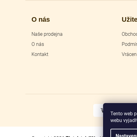
O nás
Užit
Naše prodejna
Obchod
O nás
Podmín
Kontakt
Vrácen
Tento web p
webu vyjadřu
Nastaven