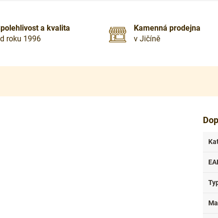
polehlivost a kvalita
Kamenná prodejna
d roku 1996
v Jičíně
Dop
Ka
EA
Ty
Ma