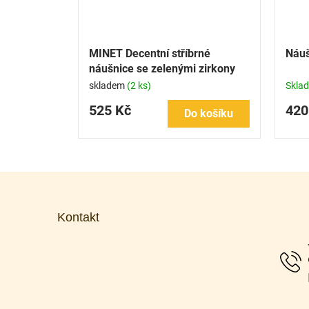
MINET Decentní stříbrné
Náuš
náušnice se zelenými zirkony
skladem
(2 ks)
Skla
525 Kč
420
Do košíku
Z
á
p
Kontakt
a
t
í