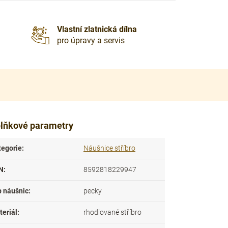
Vlastní zlatnická dílna
pro úpravy a servis
lňkové parametry
tegorie
:
Náušnice stříbro
N
:
8592818229947
p náušnic
:
pecky
teriál
:
rhodiované stříbro