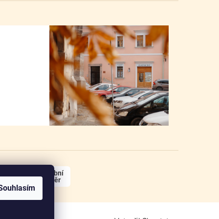
osobní
odběr
Souhlasím