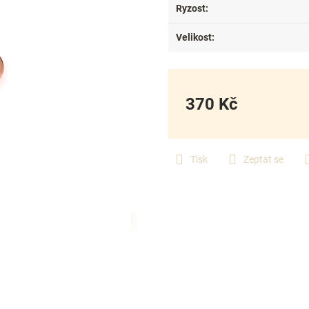
Ryzost
:
Velikost
:
370 Kč
Měrná
cena:
Tisk
Zeptat se