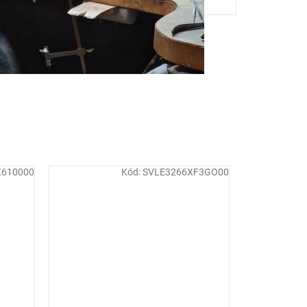
X610000
Kód:
SVLE3266XF3GO00