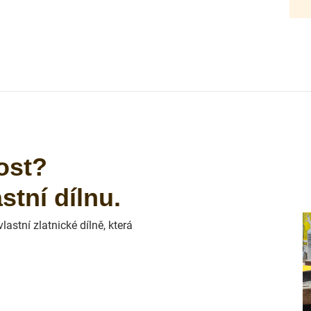
ost?
tní dílnu.
astní zlatnické dílně, která