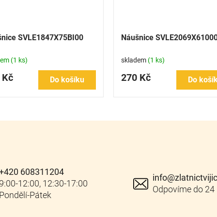
nice SVLE1847X75BI00
Náušnice SVLE2069X6100
dem
(1 ks)
skladem
(1 ks)
 Kč
270 Kč
Do košíku
Do koší
+420 608311204
info
@
zlatnictviji