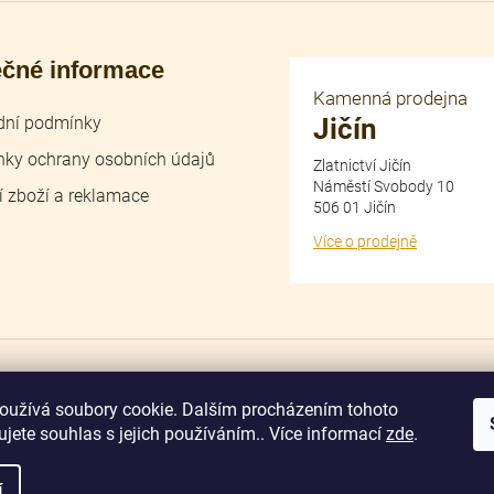
ečné informace
Kamenná prodejna
ní podmínky
Jičín
ky ochrany osobních údajů
Zlatnictví Jičín
Náměstí Svobody 10
í zboží a reklamace
506 01 Jičín
Více o prodejně
dobírka
převodem
oužívá soubory cookie. Dalším procházením tohoto
jete souhlas s jejich používáním.. Více informací
zde
.
í