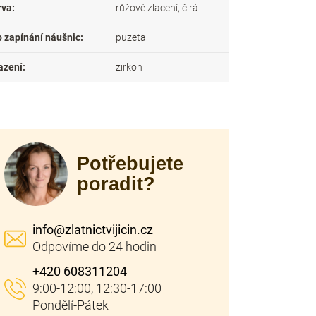
rva
:
růžové zlacení, čirá
p zapínání náušnic
:
puzeta
azení
:
zirkon
Potřebujete
poradit?
info
@
zlatnictvijicin.cz
+420 608311204