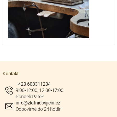
Z
á
Kontakt
p
a
+420 608311204
t
í
info
@
zlatnictvijicin.cz