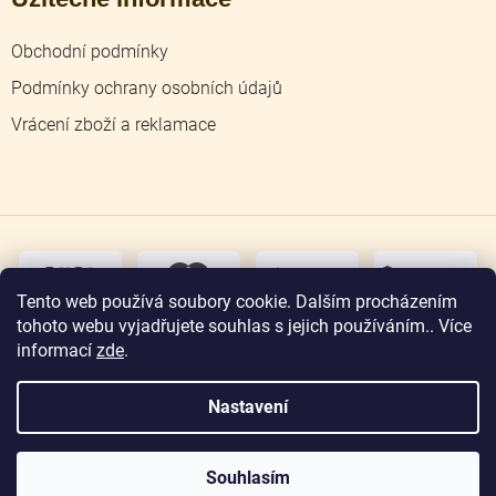
Obchodní podmínky
Podmínky ochrany osobních údajů
Vrácení zboží a reklamace
dobírka
převodem
Tento web používá soubory cookie. Dalším procházením
tohoto webu vyjadřujete souhlas s jejich používáním.. Více
osobní
odběr
informací
zde
.
Nastavení
Copyright 2026
Zlatnictví Jičín
. Všechna práva
vyhrazena.
Souhlasím
Vytvořil Shoptet