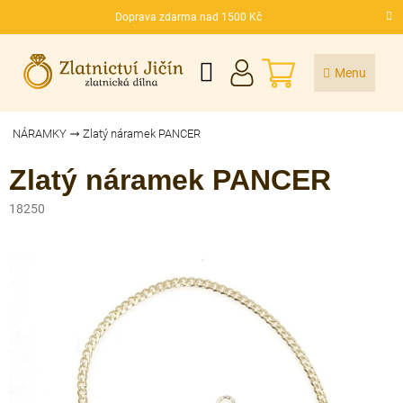
Přejít
Doprava zdarma nad 1500 Kč
na
CZK
obsah
NÁKUPNÍ
KOŠÍK
NÁRAMKY
Zlatý náramek PANCER
Zlatý náramek PANCER
18250