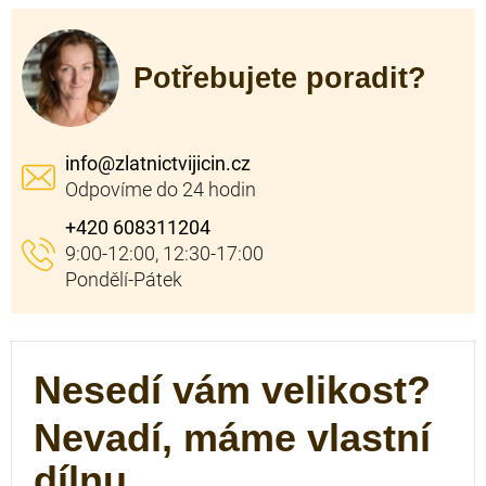
Potřebujete poradit?
info
@
zlatnictvijicin.cz
+420 608311204
Nesedí vám velikost?
Nevadí, máme vlastní
dílnu.