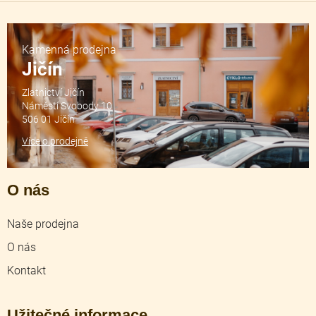
Kamenná prodejna
Jičín
Zlatnictví Jičín
Náměstí Svobody 10
506 01 Jičín
Více o prodejně
O nás
Naše prodejna
O nás
Kontakt
Užitečné informace