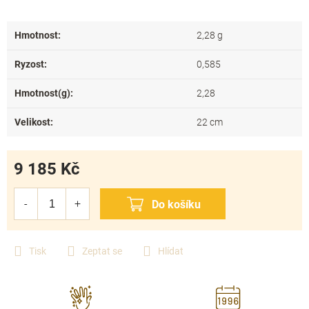
Hmotnost
:
2,28 g
Ryzost
:
0,585
Hmotnost(g)
:
2,28
Velikost
:
22 cm
9 185 Kč
Měrná
cena:
Tisk
Zeptat se
Hlídat