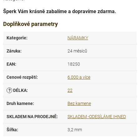
Šperk Vám krásně zabalíme a dopravíme zdarma.
Doplňkové parametry
Kategorie
:
NÁRAMKY
Záruka
:
24 měsíců
EAN
:
18250
Cenové rozpětí
:
6.000 a více
?
DÉLKA
:
22
Druh kamene
:
Bez kamene
SKLADEM NA PRODEJNĚ
:
SKLADEM -ODESÍLÁME IHNED
Šířka
:
3,2 mm