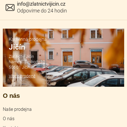
info
@
zlatnictvijicin.cz
Kamenná prodejna
Jičín
Zlatnictví Jičín
Náměstí Svobody 10
506 01 Jičín
Více o prodejně
O nás
Naše prodejna
O nás