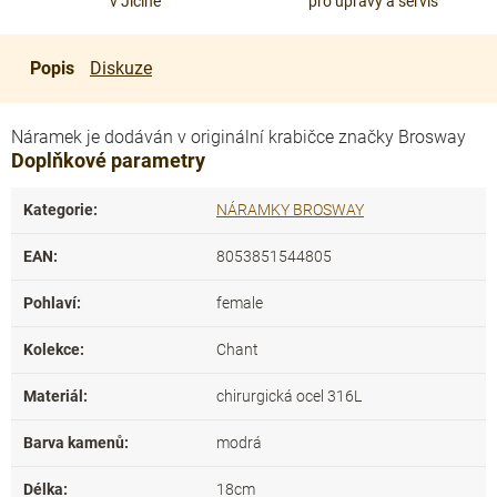
v Jičíně
pro úpravy a servis
Popis
Diskuze
Náramek je dodáván v originální krabičce značky Brosway
Doplňkové parametry
Kategorie
:
NÁRAMKY BROSWAY
EAN
:
8053851544805
Pohlaví
:
female
Kolekce
:
Chant
Materiál
:
chirurgická ocel 316L
Barva kamenů
:
modrá
Délka
:
18cm