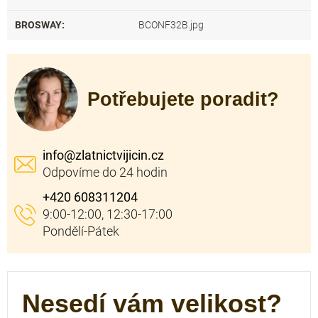
BROSWAY
:
BCONF32B.jpg
Potřebujete poradit?
info
@
zlatnictvijicin.cz
+420 608311204
Nesedí vám velikost?