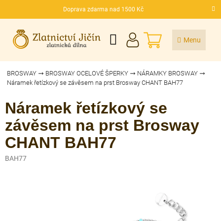
Přejít
Doprava zdarma nad 1500 Kč
na
CZK
obsah
NÁKUPNÍ
KOŠÍK
BROSWAY
BROSWAY OCELOVÉ ŠPERKY
NÁRAMKY BROSWAY
Náramek řetízkový se závěsem na prst Brosway CHANT BAH77
Náramek řetízkový se
závěsem na prst Brosway
CHANT BAH77
BAH77