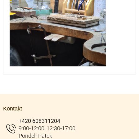
Z
á
Kontakt
p
a
+420 608311204
t
í