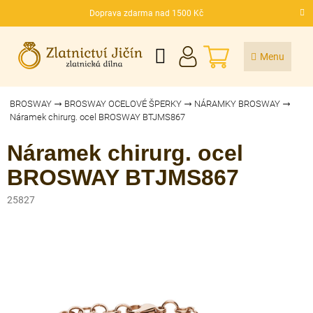
Přejít
Doprava zdarma nad 1500 Kč
na
CZK
obsah
NÁKUPNÍ
KOŠÍK
BROSWAY
BROSWAY OCELOVÉ ŠPERKY
NÁRAMKY BROSWAY
Náramek chirurg. ocel BROSWAY BTJMS867
Náramek chirurg. ocel
BROSWAY BTJMS867
25827