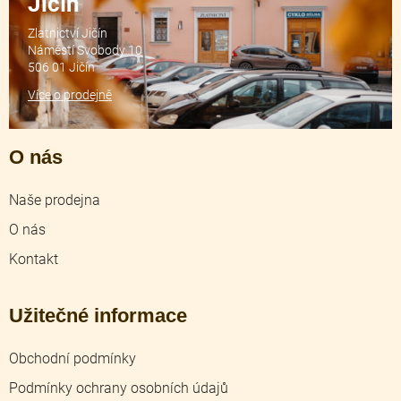
Jičín
Zlatnictví Jičín
Náměstí Svobody 10
506 01 Jičín
Více o prodejně
O nás
Naše prodejna
O nás
Kontakt
Užitečné informace
Obchodní podmínky
Podmínky ochrany osobních údajů