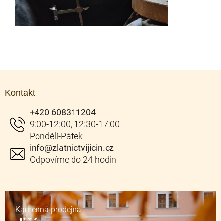
Z
á
Kontakt
p
a
+420 608311204
t
í
info
@
zlatnictvijicin.cz
Kamenná prodejna