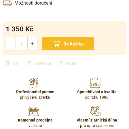
Možnosti doručení
1 350 Kč
Měrná
cena:
Tisk
Zeptat se
Hlídat
Profesionální pomoc
Spolehlivost a kvalita
při výběru šperku
od roku 1996
Kamenná prodejna
Vlastní zlatnická dílna
v Jičíně
pro úpravy a servis