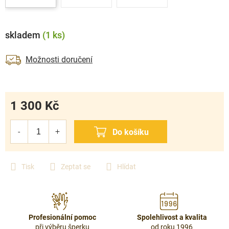
skladem
(1 ks)
Možnosti doručení
1 300 Kč
Měrná
cena:
Tisk
Zeptat se
Hlídat
Profesionální pomoc
Spolehlivost a kvalita
při výběru šperku
od roku 1996