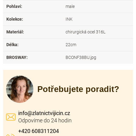
Pohlaví
:
male
Kolekce
:
INK
Materiál
:
chirurgická ocel 316L
Délka
:
22cm
BROSWAY
:
BCONF38BU.jpg
Potřebujete poradit?
info
@
zlatnictvijicin.cz
+420 608311204