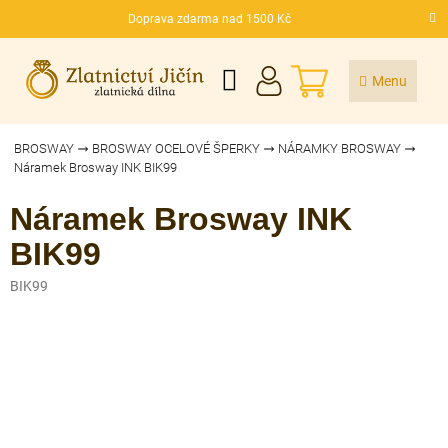
Přejít
Doprava zdarma nad 1500 Kč
na
CZK
obsah
NÁKUPNÍ
KOŠÍK
BROSWAY
BROSWAY OCELOVÉ ŠPERKY
NÁRAMKY BROSWAY
Náramek Brosway INK BIK99
Náramek Brosway INK
BIK99
BIK99