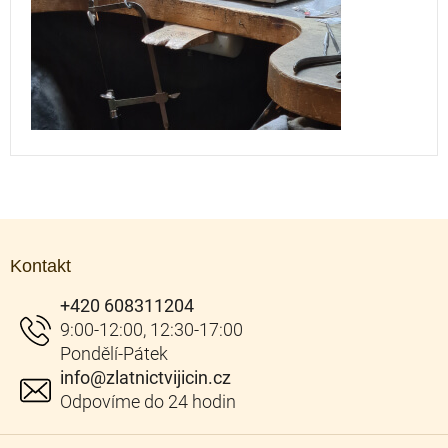
Z
á
Kontakt
p
a
+420 608311204
t
í
info
@
zlatnictvijicin.cz