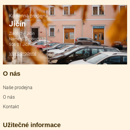
Kamenná prodejna
Jičín
Zlatnictví Jičín
Náměstí Svobody 10
506 01 Jičín
Více o prodejně
O nás
Naše prodejna
O nás
Kontakt
Užitečné informace