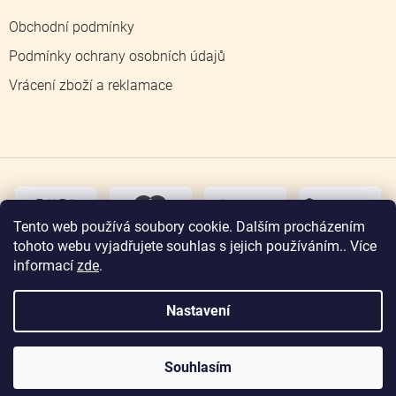
Obchodní podmínky
Podmínky ochrany osobních údajů
Vrácení zboží a reklamace
dobírka
převodem
Tento web používá soubory cookie. Dalším procházením
tohoto webu vyjadřujete souhlas s jejich používáním.. Více
osobní
odběr
informací
zde
.
Nastavení
Copyright 2026
Zlatnictví Jičín
. Všechna práva
vyhrazena.
Souhlasím
Vytvořil Shoptet