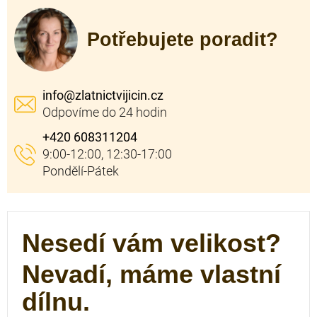
Potřebujete poradit?
info
@
zlatnictvijicin.cz
+420 608311204
Nesedí vám velikost?
Nevadí, máme vlastní
dílnu.