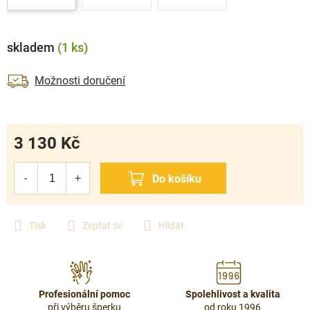
skladem
(1 ks)
Možnosti doručení
3 130 Kč
Měrná
cena:
Tisk
Zeptat se
Hlídat
Profesionální pomoc
Spolehlivost a kvalita
při výběru šperku
od roku 1996