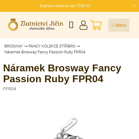
Přejít
Doprava zdarma nad 1500 Kč
na
CZK
obsah
NÁKUPNÍ
KOŠÍK
BROSWAY
FANCY KOLEKCE STŘÍBRO
Náramek Brosway Fancy Passion Ruby FPR04
Náramek Brosway Fancy
Passion Ruby FPR04
FPR04