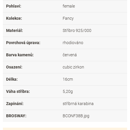
Pohlaví
:
female
Kolekce
:
Fancy
Materiál
:
Stříbro 925/000
Povrchová úprava
:
rhodiováno
Barva kamenů
:
červená
Osazení
:
cubic zirkon
Délka
:
16cm
Váha stříbra
:
5,20g
Zapínání
:
stříbrná karabina
BROSWAY
:
BCONF38B.jpg