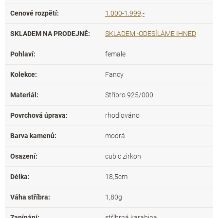
Cenové rozpětí
:
1.000-1.999,-
SKLADEM NA PRODEJNĚ
:
SKLADEM -ODESÍLÁME IHNED
Pohlaví
:
female
Kolekce
:
Fancy
Materiál
:
Stříbro 925/000
Povrchová úprava
:
rhodiováno
Barva kamenů
:
modrá
Osazení
:
cubic zirkon
Délka
:
18,5cm
Váha stříbra
:
1,80g
Zapínání
:
stříbrná karabina