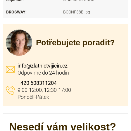
BROSWAY
:
BCONF38B.jpg
Potřebujete poradit?
info
@
zlatnictvijicin.cz
+420 608311204
Nesedí vám velikost?