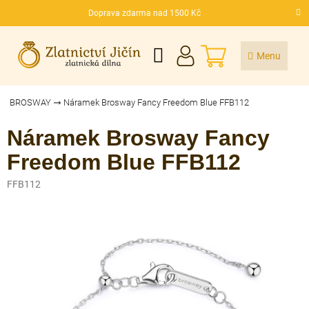
Přejít
Doprava zdarma nad 1500 Kč
na
CZK
obsah
NÁKUPNÍ
KOŠÍK
BROSWAY
Náramek Brosway Fancy Freedom Blue FFB112
Náramek Brosway Fancy
Freedom Blue FFB112
FFB112