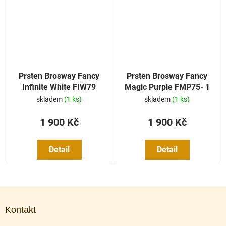
Prsten Brosway Fancy
Prsten Brosway Fancy
Infinite White FIW79
Magic Purple FMP75- 1
Ks
skladem
(1 ks)
skladem
(1 ks)
1 900 Kč
1 900 Kč
Detail
Detail
Z
á
Kontakt
p
a