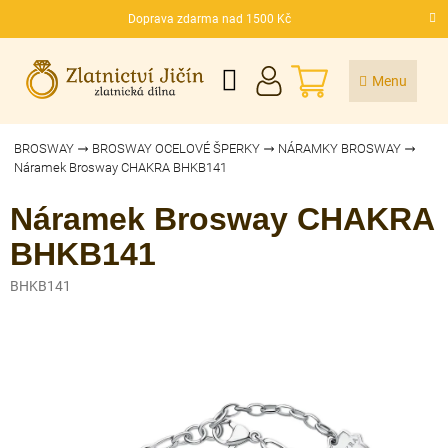
Přejít
Doprava zdarma nad 1500 Kč
na
CZK
obsah
NÁKUPNÍ
KOŠÍK
BROSWAY
BROSWAY OCELOVÉ ŠPERKY
NÁRAMKY BROSWAY
Náramek Brosway CHAKRA BHKB141
Náramek Brosway CHAKRA
BHKB141
BHKB141