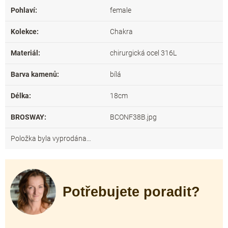
Pohlaví
:
female
Kolekce
:
Chakra
Materiál
:
chirurgická ocel 316L
Barva kamenů
:
bílá
Délka
:
18cm
BROSWAY
:
BCONF38B.jpg
Položka byla vyprodána…
Potřebujete poradit?