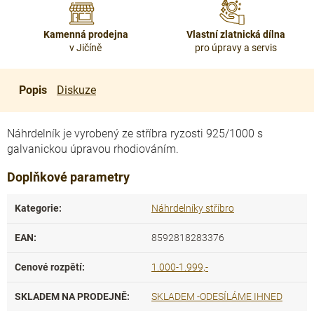
Kamenná prodejna
Vlastní zlatnická dílna
v Jičíně
pro úpravy a servis
Popis
Diskuze
Náhrdelník je vyrobený ze stříbra ryzosti 925/1000 s
galvanickou úpravou rhodiováním.
Doplňkové parametry
Kategorie
:
Náhrdelníky stříbro
EAN
:
8592818283376
Cenové rozpětí
:
1.000-1.999,-
SKLADEM NA PRODEJNĚ
:
SKLADEM -ODESÍLÁME IHNED