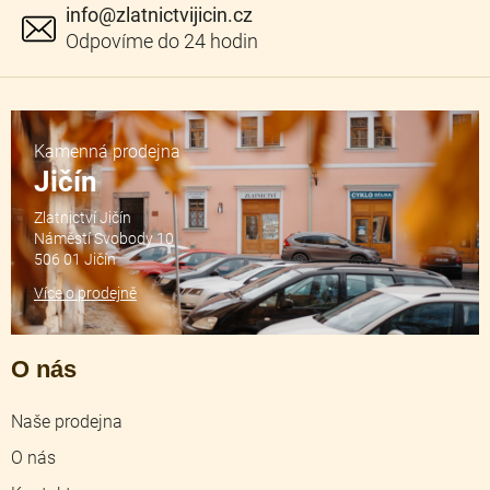
info
@
zlatnictvijicin.cz
Kamenná prodejna
Jičín
Zlatnictví Jičín
Náměstí Svobody 10
506 01 Jičín
Více o prodejně
O nás
Naše prodejna
O nás