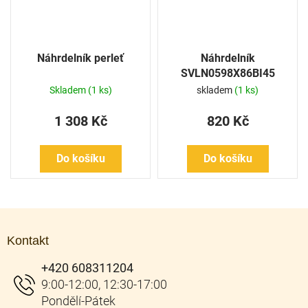
Náhrdelník perleť
Náhrdelník
SVLN0598X86BI45
Skladem
(1 ks)
skladem
(1 ks)
1 308 Kč
820 Kč
Do košíku
Do košíku
Z
á
Kontakt
p
a
+420 608311204
t
í