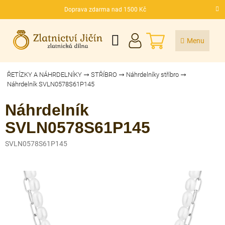
Přejít
Doprava zdarma nad 1500 Kč
na
CZK
obsah
NÁKUPNÍ
KOŠÍK
ŘETÍZKY A NÁHRDELNÍKY
STŘÍBRO
Náhrdelníky stříbro
Náhrdelník SVLN0578S61P145
Náhrdelník
SVLN0578S61P145
SVLN0578S61P145