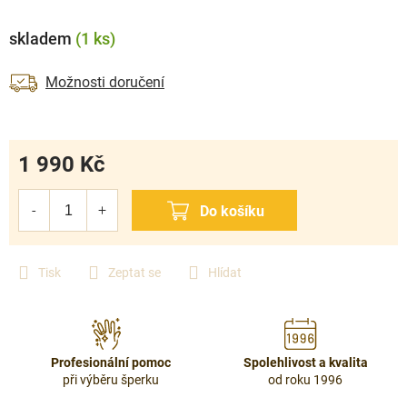
skladem
(1 ks)
Možnosti doručení
1 990 Kč
Měrná
cena:
Tisk
Zeptat se
Hlídat
Profesionální pomoc
Spolehlivost a kvalita
při výběru šperku
od roku 1996