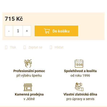
715 Kč
Měrná
cena:
Tisk
Zeptat se
Hlídat
Profesionální pomoc
Spolehlivost a kvalita
při výběru šperku
od roku 1996
Kamenná prodejna
Vlastní zlatnická dílna
v Jičíně
pro úpravy a servis