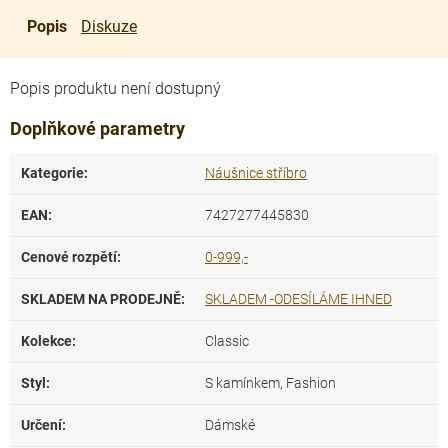
Popis
Diskuze
Popis produktu není dostupný
Doplňkové parametry
Kategorie
:
Náušnice stříbro
EAN
:
7427277445830
Cenové rozpětí
:
0-999,-
SKLADEM NA PRODEJNĚ
:
SKLADEM -ODESÍLÁME IHNED
Kolekce
:
Classic
Styl
:
S kamínkem, Fashion
Určení
:
Dámské