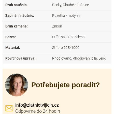
Druh naušnic
:
Pecky, Dlouhé náušnice
Zapínání náušnic
:
Puzetka - motýlek
Druh kamene
:
Zirkon
Barva
:
Stříbrná, Čirá, Zelená
Materiál
:
Stříbro 925/1000
Povrchová úprava
:
Rhodiováno, Rhodiování bílá, Lesk
Potřebujete poradit?
info
@
zlatnictvijicin.cz