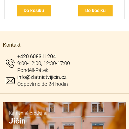
Do košíku
Do košíku
Z
á
Kontakt
p
a
+420 608311204
t
í
info
@
zlatnictvijicin.cz
Kamenná prodejna
Jičín