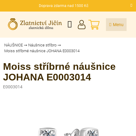
Přejít
Doprava zdarma nad 1500 Kč
na
CZK
obsah
NÁKUPNÍ
KOŠÍK
NÁUŠNICE
Náušnice stříbro
Moiss stříbrné náušnice JOHANA E0003014
Moiss stříbrné náušnice
JOHANA E0003014
E0003014