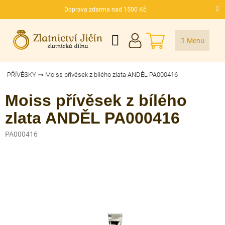
Přejít
Doprava zdarma nad 1500 Kč
na
CZK
obsah
NÁKUPNÍ
KOŠÍK
PŘÍVĚSKY
Moiss přívěsek z bílého zlata ANDĚL PA000416
Moiss přívěsek z bílého
zlata ANDĚL PA000416
PA000416