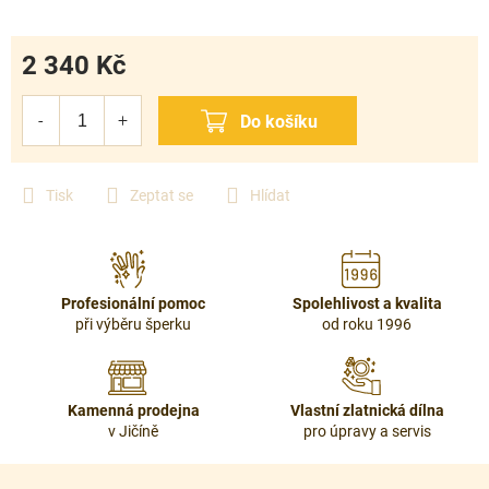
2 340 Kč
Měrná
cena:
Tisk
Zeptat se
Hlídat
Profesionální pomoc
Spolehlivost a kvalita
při výběru šperku
od roku 1996
Kamenná prodejna
Vlastní zlatnická dílna
v Jičíně
pro úpravy a servis