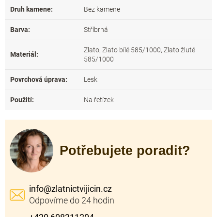
Druh kamene
:
Bez kamene
Barva
:
Stříbrná
Zlato, Zlato bílé 585/1000, Zlato žluté
Materiál
:
585/1000
Povrchová úprava
:
Lesk
Použití
:
Na řetízek
Potřebujete poradit?
info
@
zlatnictvijicin.cz