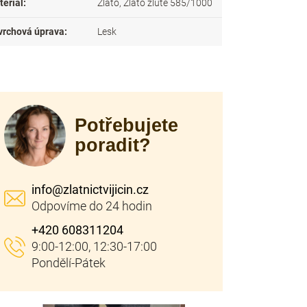
teriál
:
Zlato, Zlato žluté 585/1000
vrchová úprava
:
Lesk
Potřebujete
poradit?
info
@
zlatnictvijicin.cz
+420 608311204