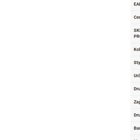
EA
Ce
SK
PR
Ko
Sty
Ur
Dr
Za
Dr
Ba