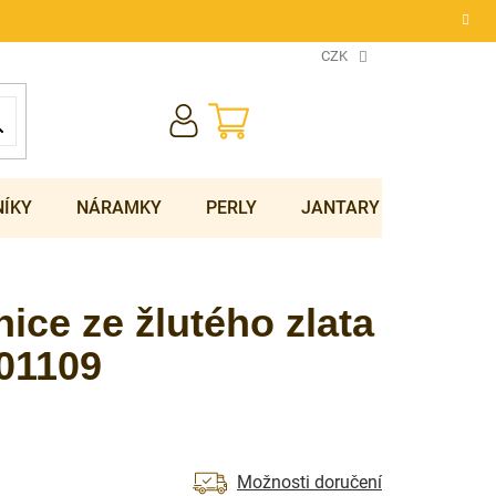
CZK
NÁKUPNÍ
KOŠÍK
NÍKY
NÁRAMKY
PERLY
JANTARY
SOUPRA
ice ze žlutého zlata
01109
Možnosti doručení