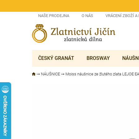
Přejít
na
obsah
NAŠE PRODEJNA
O NÁS
VRÁCENÍ ZBOŽÍ A
ČESKÝ GRANÁT
BROSWAY
NÁUŠN
NÁUŠNICE
Moiss náušnice ze žlutého zlata LEJOE 