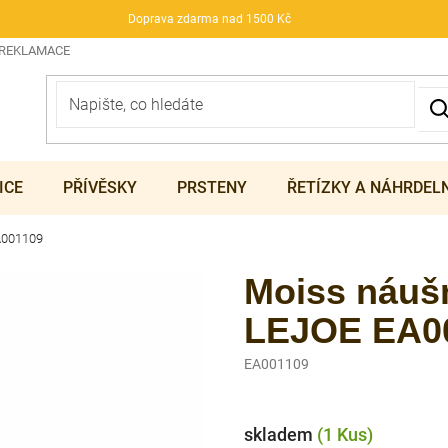
Doprava zdarma nad 1500 Kč
 REKLAMACE
ICE
PŘÍVĚSKY
PRSTENY
ŘETÍZKY A NÁHRDEL
EA001109
Moiss náušn
LEJOE EA0
EA001109
skladem
(1 Kus)