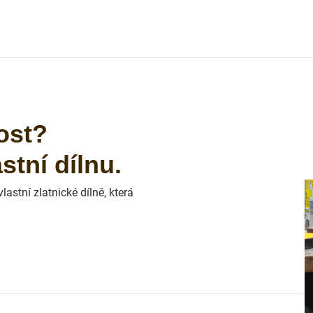
ost?
tní dílnu.
astní zlatnické dílně, která