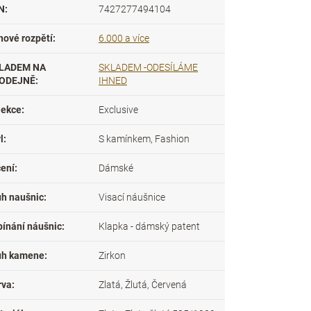
N
:
7427277494104
nové rozpětí
:
6.000 a více
LADEM NA
SKLADEM -ODESÍLÁME
ODEJNĚ
:
IHNED
lekce
:
Exclusive
l
:
S kamínkem, Fashion
čení
:
Dámské
uh naušnic
:
Visací náušnice
pínání náušnic
:
Klapka - dámský patent
uh kamene
:
Zirkon
rva
:
Zlatá, Žlutá, Červená