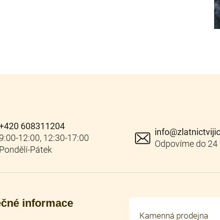
+420 608311204
info
@
zlatnictviji
ečné informace
Kamenná prodejna