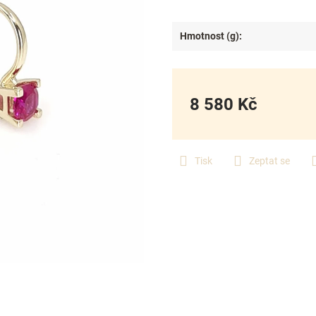
Hmotnost (g)
:
8 580 Kč
Měrná
cena:
Tisk
Zeptat se