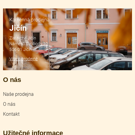
Kamenná prodejna
Jičín
Zlatnictví Jičín
Náměstí Svobody 10
506 01 Jičín
Více o prodejně
O nás
Naše prodejna
O nás
Kontakt
Užitečné informace