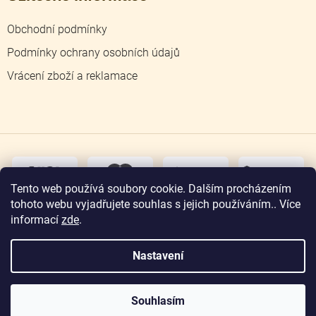
Obchodní podmínky
Podmínky ochrany osobních údajů
Vrácení zboží a reklamace
dobírka
převodem
Tento web používá soubory cookie. Dalším procházením
tohoto webu vyjadřujete souhlas s jejich používáním.. Více
osobní
odběr
informací
zde
.
Nastavení
Copyright 2026
Zlatnictví Jičín
. Všechna práva
vyhrazena.
Souhlasím
Vytvořil Shoptet