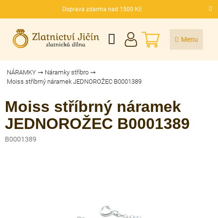
Přejít
Doprava zdarma nad 1500 Kč
na
CZK
obsah
NÁKUPNÍ
KOŠÍK
NÁRAMKY
Náramky stříbro
Moiss stříbrný náramek JEDNOROŽEC B0001389
Moiss stříbrný náramek
JEDNOROŽEC B0001389
B0001389