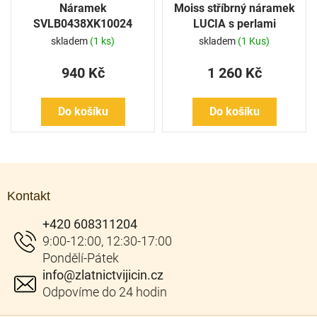
Náramek
Moiss stříbrný náramek
SVLB0438XK10024
LUCIA s perlami
BP000028
skladem
(1 ks)
skladem
(1 Kus)
940 Kč
1 260 Kč
Do košíku
Do košíku
Z
á
Kontakt
p
a
+420 608311204
t
í
info
@
zlatnictvijicin.cz