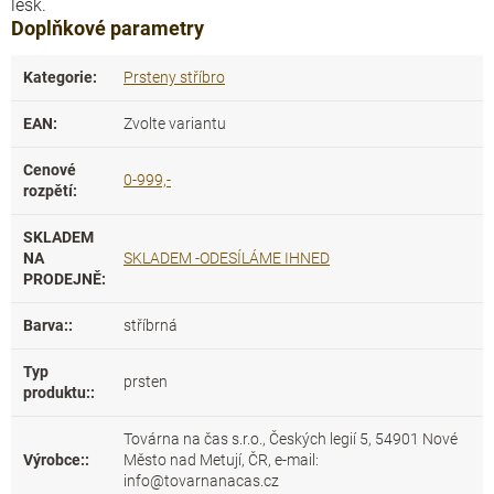
lesk.
Doplňkové parametry
Kategorie
:
Prsteny stříbro
EAN
:
Zvolte variantu
Cenové
0-999,-
rozpětí
:
SKLADEM
NA
SKLADEM -ODESÍLÁME IHNED
PRODEJNĚ
:
Barva:
:
stříbrná
Typ
prsten
produktu:
:
Továrna na čas s.r.o., Českých legií 5, 54901 Nové
Výrobce:
:
Město nad Metují, ČR, e-mail:
info@tovarnanacas.cz