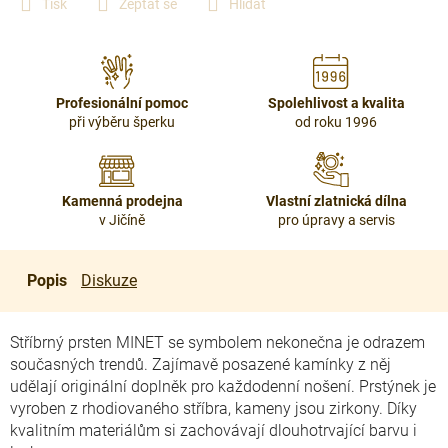
Tisk
Zeptat se
Hlídat
Profesionální pomoc
Spolehlivost a kvalita
při výběru šperku
od roku 1996
Kamenná prodejna
Vlastní zlatnická dílna
v Jičíně
pro úpravy a servis
Popis
Diskuze
Stříbrný prsten MINET se symbolem nekonečna je odrazem
současných trendů. Zajímavě posazené kamínky z něj
udělají originální doplněk pro každodenní nošení. Prstýnek je
vyroben z rhodiovaného stříbra, kameny jsou zirkony. Díky
kvalitním materiálům si zachovávají dlouhotrvající barvu i