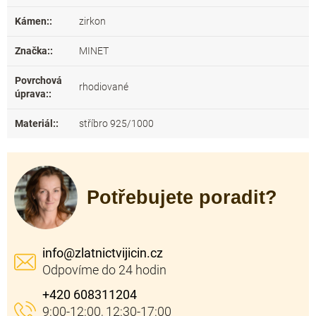
Kámen:
:
zirkon
Značka:
:
MINET
Povrchová
rhodiované
úprava:
:
Materiál:
:
stříbro 925/1000
Potřebujete poradit?
info
@
zlatnictvijicin.cz
+420 608311204