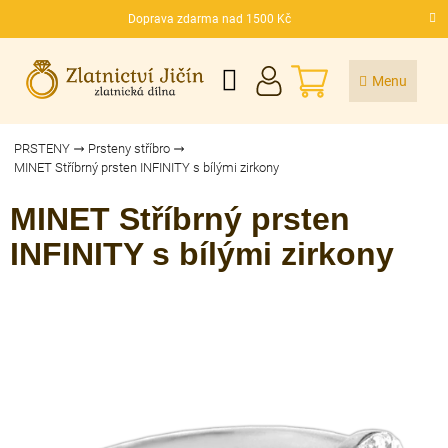
Přejít
Doprava zdarma nad 1500 Kč
na
CZK
obsah
NÁKUPNÍ
KOŠÍK
PRSTENY
Prsteny stříbro
MINET Stříbrný prsten INFINITY s bílými zirkony
MINET Stříbrný prsten
INFINITY s bílými zirkony