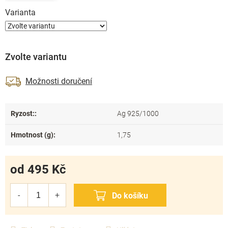
Varianta
Zvolte variantu
Možnosti doručení
Ryzost:
:
Ag 925/1000
Hmotnost (g)
:
1,75
od
495 Kč
Měrná
cena: