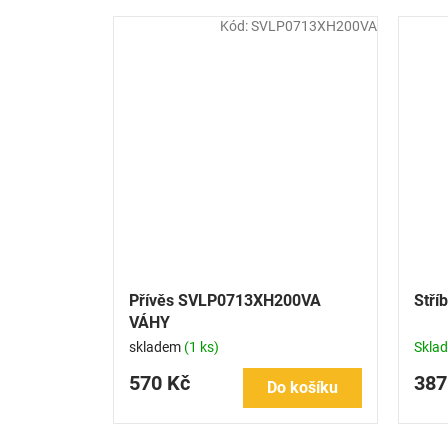
Kód:
SVLP0713XH200VA
Přívěs SVLP0713XH200VA
Stří
VÁHY
skladem
(1 ks)
Skla
570 Kč
387
Do košíku