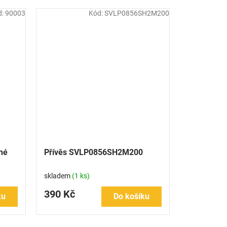
d:
90003
Kód:
SVLP0856SH2M200
né
Přívěs SVLP0856SH2M200
skladem
(1 ks)
390 Kč
ku
Do košíku