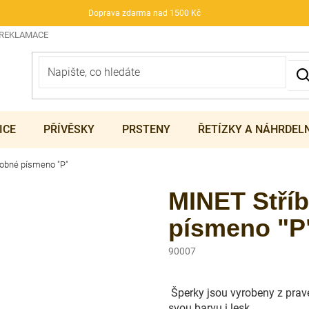
Doprava zdarma nad 1500 Kč
 REKLAMACE
ICE
PŘÍVĚSKY
PRSTENY
ŘETÍZKY A NÁHRDEL
robné písmeno "P"
MINET Stříb
písmeno "P
90007
Šperky jsou vyrobeny z pravé
svou barvu i lesk.