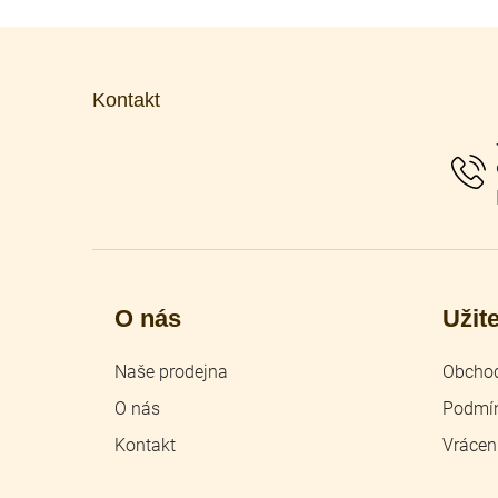
Z
á
p
Kontakt
a
t
í
O nás
Užit
Naše prodejna
Obchod
O nás
Podmín
Kontakt
Vrácen