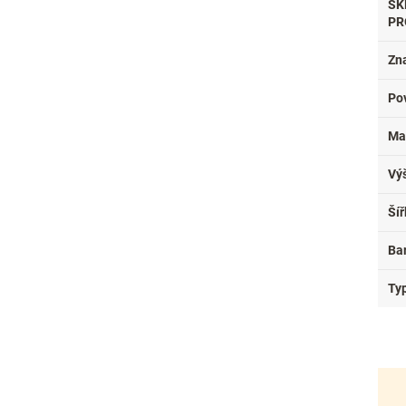
SK
PR
Zn
Po
Mat
Vý
Ší
Ba
Ty