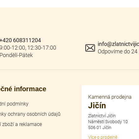
+420 608311204
info
@
zlatnictviji
ečné informace
Kamenná prodejna
ní podmínky
Jičín
ky ochrany osobních údajů
Zlatnictví Jičín
Náměstí Svobody 10
í zboží a reklamace
506 01 Jičín
Více o prodejně