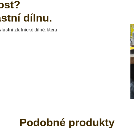
ost?
tní dílnu.
astní zlatnické dílně, která