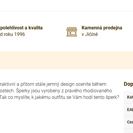
polehlivost a kvalita
Kamenná prodejna
d roku 1996
v Jičíně
Dop
raktivní a přitom stále jemný design oceníte během
itostech. Šperky jsou vyrobeny z pravého rhodiovaného
. Tak co myslíte, k jakému outfitu se Vám hodí tento šperk?
Ka
EA
Ce