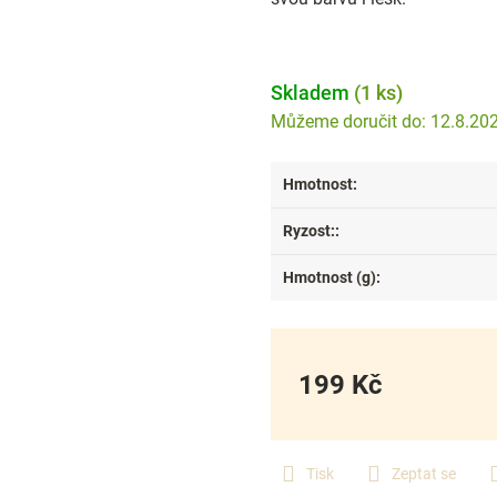
Skladem
(1 ks)
12.8.20
Hmotnost
:
Ryzost:
:
Hmotnost (g)
:
199 Kč
Měrná
cena:
Tisk
Zeptat se