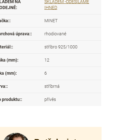
LADEM NA
SKLADEM -ODESÍLÁME
ODEJNĚ
:
IHNED
ačka:
:
MINET
vrchová úprava:
:
rhodiované
eriál:
:
stříbro 925/1000
ška (mm)
:
12
řka (mm)
:
6
rva:
:
stříbrná
p produktu:
:
přívěs