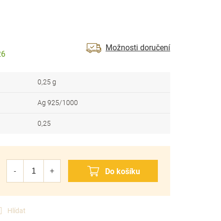
Možnosti doručení
26
0,25 g
Ag 925/1000
0,25
Hlídat