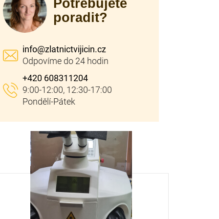
Potřebujete
poradit?
info
@
zlatnictvijicin.cz
+420 608311204