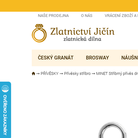
Přejít
na
obsah
NAŠE PRODEJNA
O NÁS
VRÁCENÍ ZBOŽÍ A
ČESKÝ GRANÁT
BROSWAY
NÁUŠN
PŘÍVĚSKY
Přívěsky stříbro
MINET Stříbrný přívěs d