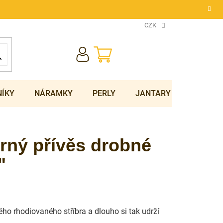
CZK
NÁKUPNÍ
KOŠÍK
NÍKY
NÁRAMKY
PERLY
JANTARY
SOUPRA
rný přívěs drobné
"
ho rhodiovaného stříbra a dlouho si tak udrží