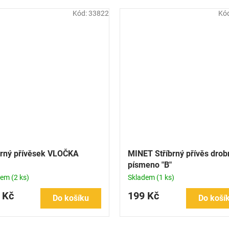
Kód:
33822
Kó
brný přívěsek VLOČKA
MINET Stříbrný přívěs drob
písmeno "B"
dem
(2 ks)
Skladem
(1 ks)
 Kč
199 Kč
Do košíku
Do koší