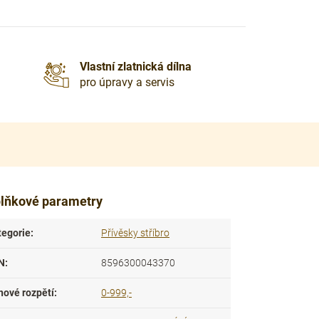
Vlastní zlatnická dílna
pro úpravy a servis
lňkové parametry
tegorie
:
Přívěsky stříbro
N
:
8596300043370
nové rozpětí
:
0-999,-