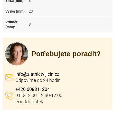
Šířka (mm)
:
8
Výška (mm)
:
23
Průměr
8
(mm)
:
Potřebujete poradit?
info
@
zlatnictvijicin.cz
+420 608311204