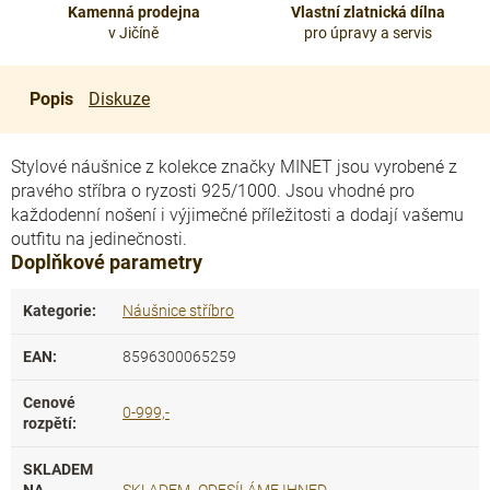
Kamenná prodejna
Vlastní zlatnická dílna
v Jičíně
pro úpravy a servis
Popis
Diskuze
Stylové náušnice z kolekce značky MINET jsou vyrobené z
pravého stříbra o ryzosti 925/1000. Jsou vhodné pro
každodenní nošení i výjimečné příležitosti a dodají vašemu
outfitu na jedinečnosti.
Doplňkové parametry
Kategorie
:
Náušnice stříbro
EAN
:
8596300065259
Cenové
0-999,-
rozpětí
:
SKLADEM