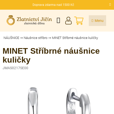
Přejít
Doprava zdarma nad 1500 Kč
na
CZK
obsah
NÁKUPNÍ
KOŠÍK
NÁUŠNICE
Náušnice stříbro
MINET Stříbrné náušnice kuličky
MINET Stříbrné náušnice
kuličky
JMAS0217SE00