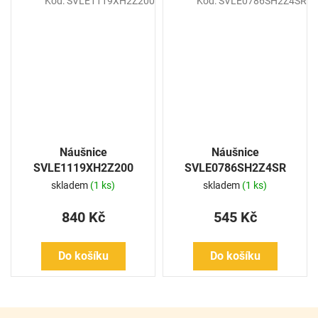
Kód:
SVLE1119XH2Z200
Kód:
SVLE0786SH2Z4SR
Náušnice
Náušnice
SVLE1119XH2Z200
SVLE0786SH2Z4SR
skladem
(1 ks)
skladem
(1 ks)
840 Kč
545 Kč
Do košíku
Do košíku
Z