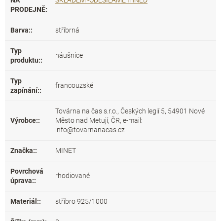
NA
SKLADEM -ODESÍLÁME IHNED
PRODEJNĚ
:
Barva:
:
stříbrná
Typ
náušnice
produktu:
:
Typ
francouzské
zapínání:
:
Továrna na čas s.r.o., Českých legií 5, 54901 Nové
Výrobce:
:
Město nad Metují, ČR, e-mail:
info@tovarnanacas.cz
Značka:
:
MINET
Povrchová
rhodiované
úprava:
:
Materiál:
:
stříbro 925/1000