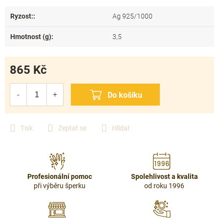
Ryzost:
:
Ag 925/1000
Hmotnost (g)
:
3,5
865 Kč
Měrná
cena:
Tisk
Zeptat se
Hlídat
Profesionální pomoc
Spolehlivost a kvalita
při výběru šperku
od roku 1996