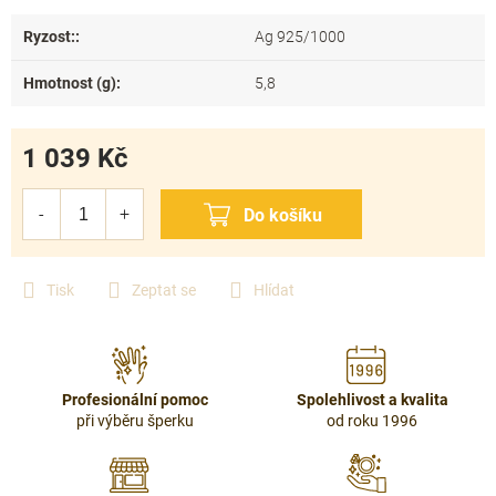
Ryzost:
:
Ag 925/1000
Hmotnost (g)
:
5,8
1 039 Kč
Měrná
cena:
Tisk
Zeptat se
Hlídat
Profesionální pomoc
Spolehlivost a kvalita
při výběru šperku
od roku 1996