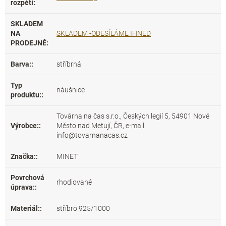
rozpětí
:
SKLADEM
NA
SKLADEM -ODESÍLÁME IHNED
PRODEJNĚ
:
Barva:
:
stříbrná
Typ
náušnice
produktu:
:
Továrna na čas s.r.o., Českých legií 5, 54901 Nové
Výrobce:
:
Město nad Metují, ČR, e-mail:
info@tovarnanacas.cz
Značka:
:
MINET
Povrchová
rhodiované
úprava:
:
Materiál:
:
stříbro 925/1000