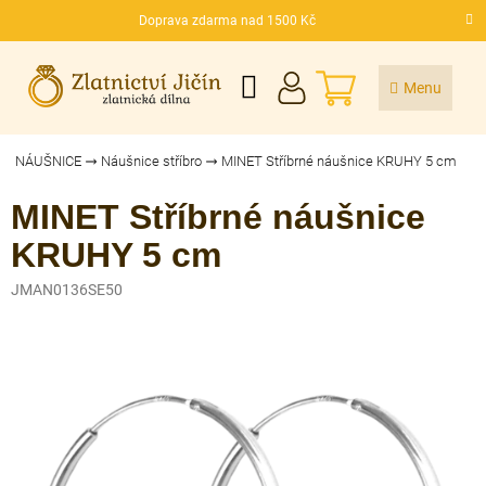
Přejít
Doprava zdarma nad 1500 Kč
na
CZK
obsah
NÁKUPNÍ
KOŠÍK
NÁUŠNICE
Náušnice stříbro
MINET Stříbrné náušnice KRUHY 5 cm
MINET Stříbrné náušnice
KRUHY 5 cm
JMAN0136SE50