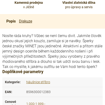
Kamenná prodejna
Vlastní zlatnická dílna
v Jičíně
pro úpravy a servis
Popis
Diskuze
Nosíte ráda kruhy? Vůbec se není čemu divit. Jakmile člověk
jednou okusí jejich kouzlo, zamiluje si je navěky. Šperky
české značky MINET jsou jedinečné. Atraktivní a přitom stále
jemný design oceníte během každodenního nošení i při
výjimečných příležitostech. Šperky jsou vyrobeny z pravého
rhodiovaného stříbra a dlouho si tak udrží svou barvu i lesk.
Tak co myslíte, k jakému outfitu se Vám hodí tento šperk?
Doplňkové parametry
Kategorie
:
Náušnice stříbro
EAN
:
8596300012383
Cenové
1.000-1.999,-