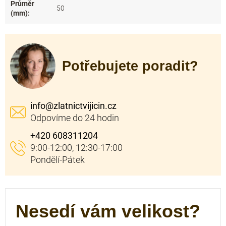
Průměr
50
(mm)
:
Potřebujete poradit?
info
@
zlatnictvijicin.cz
+420 608311204
Nesedí vám velikost?