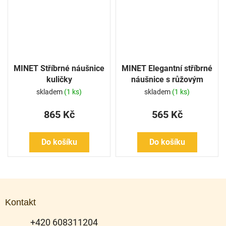
MINET Stříbrné náušnice
MINET Elegantní stříbrné
kuličky
náušnice s růžovým
zirkonem
skladem
(1 ks)
skladem
(1 ks)
865 Kč
565 Kč
Do košíku
Do košíku
Z
á
Kontakt
p
a
+420 608311204