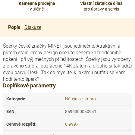
Kamenná prodejna
Vlastní zlatnická dílna
v Jičíně
pro úpravy a servis
Popis
Diskuze
Šperky české značky MINET jsou jedinečné. Atraktivní a
přitom stále jemný design oceníte během každodenního
nošení i při výjimečných příležitostech. Šperky jsou vyrobeny
z pravého stříbra, pozlacené 14K zlatem a dlouho si tak udrží
svou barvu i lesk. Tak co myslíte, k jakému outfitu se Vám
hodí tento šperk?
Doplňkové parametry
Kategorie
:
Náušnice stříbro
EAN
:
8596300050941
Cenové rozpětí
:
0-999,-