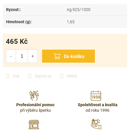
Ryzost:
:
Ag 925/1000
Hmotnost (g)
:
1,65
465 Kč
Měrná
cena:
Tisk
Zeptat se
Hlídat
Profesionální pomoc
Spolehlivost a kvalita
při výběru šperku
od roku 1996