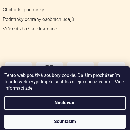
Obchodní podmínky
Podmínky ochrany osobních údajů
Vrácení zboží a reklamace
dobírka
převodem
Tento web používá soubory cookie. Dalším procházením
tohoto webu vyjadřujete souhlas s jejich používáním.. Více
osobní
odběr
informací
zde
.
Nastavení
Copyright 2026
Zlatnictví Jičín
. Všechna práva
vyhrazena.
Souhlasím
Vytvořil Shoptet