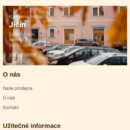
Kamenná prodejna
Jičín
Zlatnictví Jičín
Náměstí Svobody 10
506 01 Jičín
Více o prodejně
O nás
Naše prodejna
O nás
Kontakt
Užitečné informace