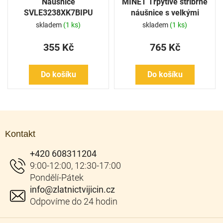
Náušnice
MINET Třpytivé stříbrné
SVLE3238XK7BIPU
náušnice s velkými
zelenými zirkony
skladem
(1 ks)
skladem
(1 ks)
355 Kč
765 Kč
Do košíku
Do košíku
Z
á
Kontakt
p
a
+420 608311204
t
í
info
@
zlatnictvijicin.cz