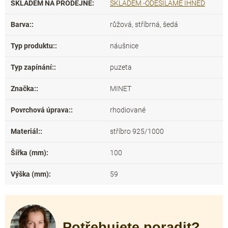
SKLADEM NA PRODEJNĚ
:
SKLADEM -ODESÍLÁME IHNED
Barva:
:
růžová, stříbrná, šedá
Typ produktu:
:
náušnice
Typ zapínání:
:
puzeta
Značka:
:
MINET
Povrchová úprava:
:
rhodiované
Materiál:
:
stříbro 925/1000
Šířka (mm)
:
100
Výška (mm)
:
59
Potřebujete poradit?