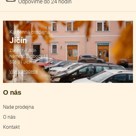
Kamenná prodejna
Jičín
Zlatnictví Jičín
Náměstí Svobody 10
506 01 Jičín
Více o prodejně
O nás
Naše prodejna
O nás
Kontakt