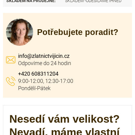
SKLADEM NA PRODEJNĚ
:
SKLADEM -ODESÍLÁME IHNED
Potřebujete poradit?
info
@
zlatnictvijicin.cz
+420 608311204
Nesedí vám velikost?
Nevadí, máme vlastní