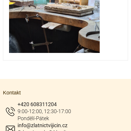
Z
á
Kontakt
p
a
+420 608311204
t
í
info
@
zlatnictvijicin.cz