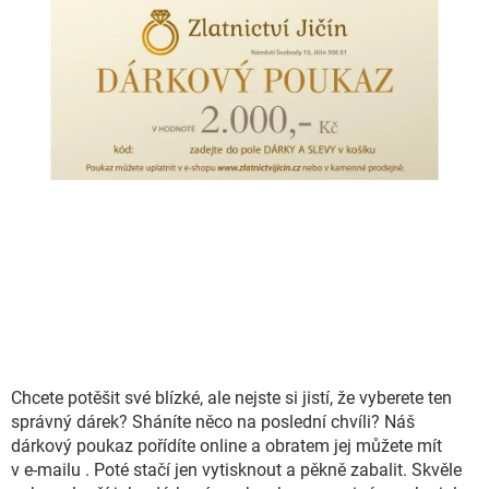
Chcete potěšit své blízké, ale nejste si jistí, že vyberete ten
správný dárek? Sháníte něco na poslední chvíli? Náš
dárkový poukaz pořídíte online a obratem jej můžete mít
v e‑mailu . Poté stačí jen vytisknout a pěkně zabalit. Skvěle