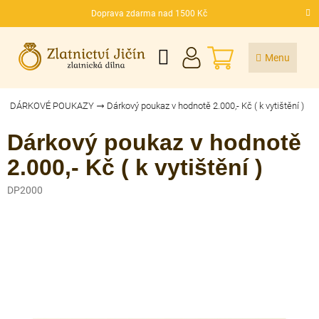
Přejít
Doprava zdarma nad 1500 Kč
na
CZK
obsah
NÁKUPNÍ
KOŠÍK
DÁRKOVÉ POUKAZY
Dárkový poukaz v hodnotě 2.000,- Kč ( k vytištění )
Dárkový poukaz v hodnotě
2.000,- Kč ( k vytištění )
DP2000