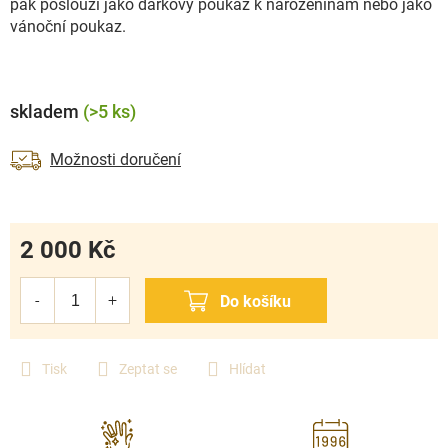
pak poslouží jako dárkový poukaz k narozeninám nebo jako
vánoční poukaz.
skladem
(>5 ks)
Možnosti doručení
2 000 Kč
Měrná
cena:
Tisk
Zeptat se
Hlídat